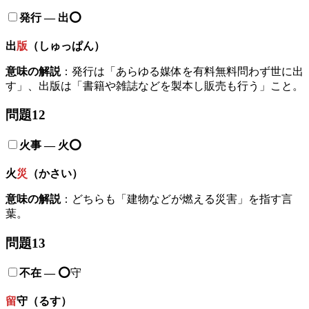
発行 — 出⭕️
出
版
（しゅっぱん）
意味の解説
：発行は「あらゆる媒体を有料無料問わず世に出
す」、出版は「書籍や雑誌などを製本し販売も行う」こと。
問題12
火事
—
火
⭕️
火
災
（かさい）
意味の解説
：どちらも「建物などが燃える災害」を指す言
葉。
問題13
不在
—
⭕️
守
留
守（るす）