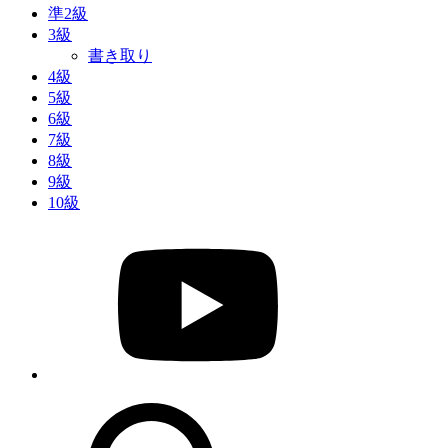
準2級
3級
書き取り
4級
5級
6級
7級
8級
9級
10級