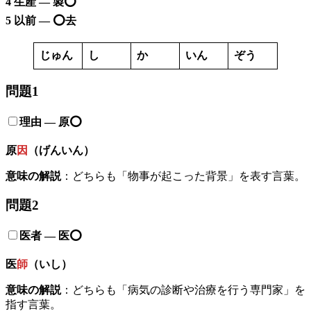
4 生産 — 製⭕️
5 以前 — ⭕️去
じゅん
し
か
いん
ぞう
問題1
理由 — 原⭕️
原
因
（げんいん）
意味の解説
：どちらも「物事が起こった背景」を表す言葉。
問題2
医者
—
医
⭕️
医
師
（いし）
意味の解説
：どちらも「病気の診断や治療を行う専門家」を
指す言葉。