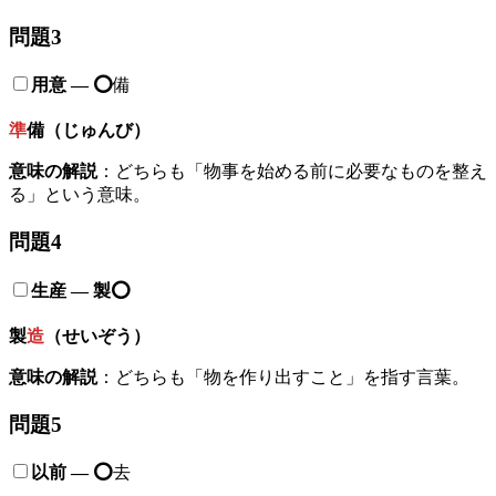
問題3
用意
—
⭕️
備
準
備（じゅんび）
意味の解説
：どちらも「物事を始める前に必要なものを整え
る」という意味。
問題4
生産
—
製
⭕️
製
造
（せいぞう）
意味の解説
：どちらも「物を作り出すこと」を指す言葉。
問題5
以前
—
⭕️
去