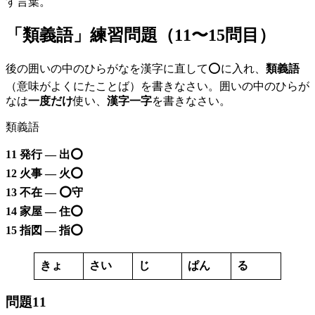
す言葉。
「類義語」練習問題（11〜15問目）
後の囲いの中のひらがなを漢字に直して⭕️に入れ、
類義語
（意味がよくにたことば）を書きなさい。囲いの中のひらが
なは
一度だけ
使い、
漢字一字
を書きなさい。
類義語
11 発行 — 出⭕️
12 火事 — 火⭕️
13 不在 — ⭕️守
14 家屋 — 住⭕️
15 指図 — 指⭕️
きょ
さい
じ
ぱん
る
問題11