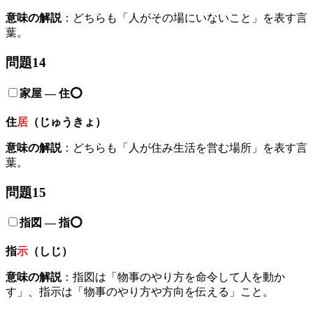
意味の解説
：どちらも「人がその場にいないこと」を表す言
葉。
問題14
家屋
—
住
⭕️
住
居
（じゅうきょ）
意味の解説
：どちらも「人が住み生活を営む場所」を表す言
葉。
問題15
指図
—
指
⭕️
指
示
（しじ）
意味の解説
：指図は「物事のやり方を命令して人を動か
す」、指示は「物事のやり方や方向を伝える」こと。