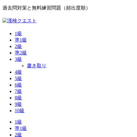
過去問対策と無料練習問題（頻出度順）
1級
準1級
2級
準2級
3級
書き取り
4級
5級
6級
7級
8級
9級
10級
1級
準1級
2級