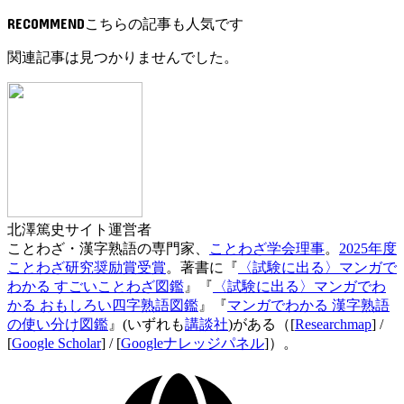
RECOMMEND
関連記事は見つかりませんでした。
北澤篤史
サイト運営者
ことわざ・漢字熟語の専門家、
ことわざ学会理事
。
2025年度
ことわざ研究奨励賞受賞
。著書に『
〈試験に出る〉マンガで
わかる すごいことわざ図鑑
』『
〈試験に出る〉マンガでわ
かる おもしろい四字熟語図鑑
』『
マンガでわかる 漢字熟語
の使い分け図鑑
』(いずれも
講談社
)がある（[
Researchmap
] /
[
Google Scholar
] / [
Googleナレッジパネル
]）。