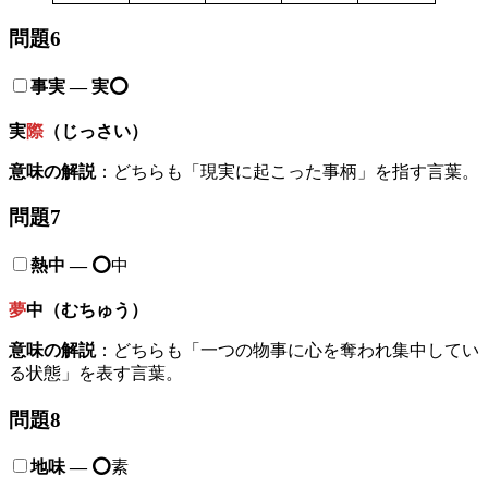
問題6
事実 — 実⭕️
実
際
（じっさい）
意味の解説
：どちらも「現実に起こった事柄」を指す言葉。
問題7
熱中
—
⭕️
中
夢
中（むちゅう）
意味の解説
：どちらも「一つの物事に心を奪われ集中してい
る状態」を表す言葉。
問題8
地味
—
⭕️
素