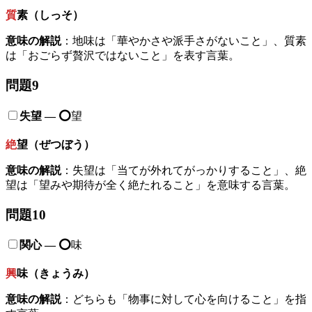
質
素（しっそ）
意味の解説
：地味は「華やかさや派手さがないこと」、質素
は「おごらず贅沢ではないこと」を表す言葉。
問題9
失望
—
⭕️
望
絶
望（ぜつぼう）
意味の解説
：失望は「当てが外れてがっかりすること」、絶
望は「望みや期待が全く絶たれること」を意味する言葉。
問題10
関心
—
⭕️
味
興
味（きょうみ）
意味の解説
：どちらも「物事に対して心を向けること」を指