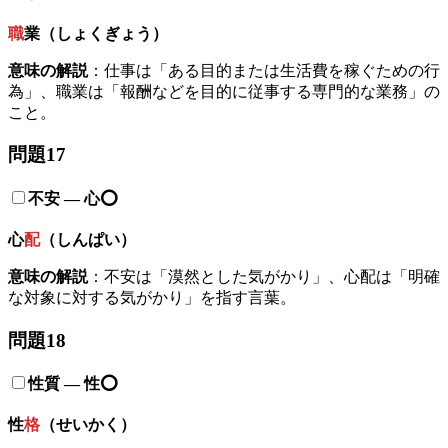
職
業（しょくぎょう）
意味の解説
：仕事は「ある目的または生活費を稼ぐための行
為」、職業は「報酬などを目的に従事する専門的な業務」の
こと。
問題17
不安
—
心
⭕️
心
配
（しんぱい）
意味の解説
：不安は「漠然とした気がかり」、心配は「明確
な対象に対する気がかり」を指す言葉。
問題18
性質
—
性
⭕️
性
格
（せいかく）