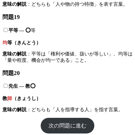
意味の解説
：どちらも「人や物の持つ特徴」を表す言葉。
問題19
平等
—
⭕️
等
均
等（きんとう）
意味の解説
：平等は「権利や価値、扱いが等しい」、均等は
「量や程度、機会が均一である」こと。
問題20
先生
—
教
⭕️
教
師
（きょうし）
意味の解説
：どちらも「人を指導する人」を指す言葉。
次の問題に進む