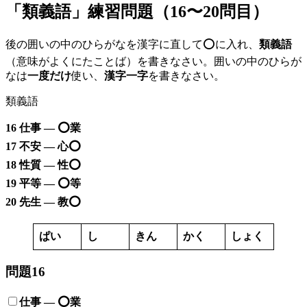
「類義語」練習問題（16〜20問目）
後の囲いの中のひらがなを漢字に直して⭕️に入れ、
類義語
（意味がよくにたことば）を書きなさい。囲いの中のひらが
なは
一度だけ
使い、
漢字一字
を書きなさい。
類義語
16 仕事 — ⭕️業
17 不安 — 心⭕️
18 性質 — 性⭕️
19 平等 — ⭕️等
20 先生 — 教⭕️
ぱい
し
きん
かく
しょく
問題16
仕事 — ⭕️業