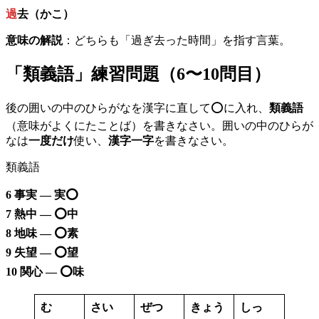
過
去（かこ）
意味の解説
：どちらも「過ぎ去った時間」を指す言葉。
「類義語」練習問題（6〜10問目）
後の囲いの中のひらがなを漢字に直して⭕️に入れ、
類義語
（意味がよくにたことば）を書きなさい。囲いの中のひらが
なは
一度だけ
使い、
漢字一字
を書きなさい。
類義語
6 事実 — 実⭕️
7 熱中 — ⭕️中
8 地味 — ⭕️素
9 失望 — ⭕️望
10 関心 — ⭕️味
む
さい
ぜつ
きょう
しっ