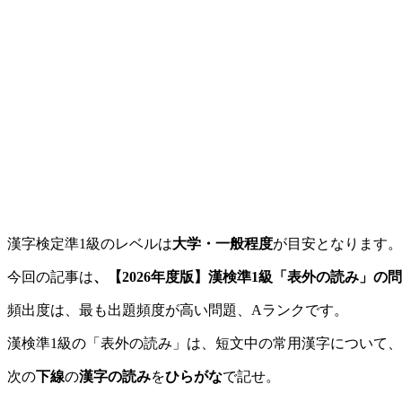
漢字検定準1級のレベルは
大学・一般程度
が目安となります。
今回の記事は
、【2026年度版】漢検
準1
級「
表外の
読み」の問
頻出度は、最も出題頻度が高い問題、Aランクです。
漢検準1級の「表外の読み」は、短文中の常用漢字について
次の
下線
の
漢字の読み
を
ひらがな
で記せ。