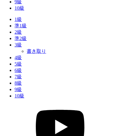
9級
10級
1級
準1級
2級
準2級
3級
書き取り
4級
5級
6級
7級
8級
9級
10級