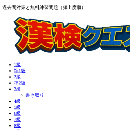
過去問対策と無料練習問題（頻出度順）
1級
準1級
2級
準2級
3級
書き取り
4級
5級
6級
7級
8級