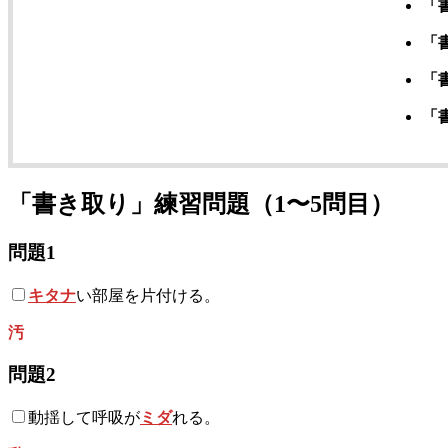
「
「
「
「
「書き取り」練習問題（1〜5問目）
問題1
キタナ
い部屋を片付ける。
汚
問題2
動揺して呼吸が
ミダ
れる。