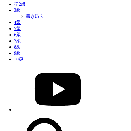
準2級
3級
書き取り
4級
5級
6級
7級
8級
9級
10級