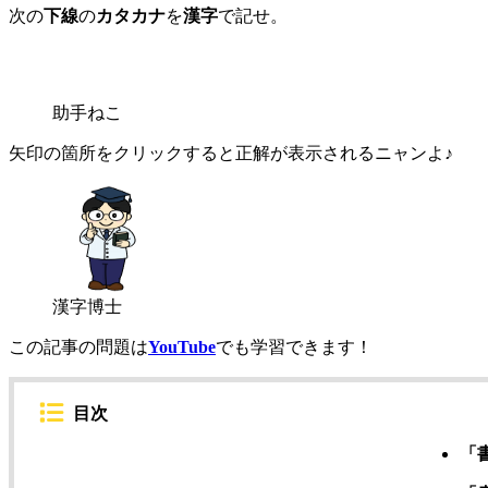
次の
下線
の
カタカナ
を
漢字
で記せ。
助手ねこ
矢印の箇所をクリックすると正解が表示されるニャンよ♪
漢字博士
この記事の問題は
YouTube
でも学習できます！
目次
「