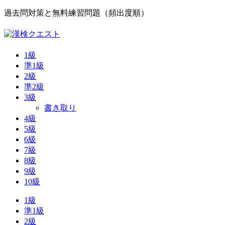
過去問対策と無料練習問題（頻出度順）
1級
準1級
2級
準2級
3級
書き取り
4級
5級
6級
7級
8級
9級
10級
1級
準1級
2級