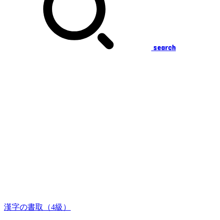
search
漢字の書取（4級）