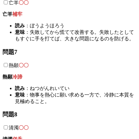
亡羊
〇〇
亡羊
補牢
読み
：ぼうようほろう
意味
：失敗してから慌てて改善する。失敗したとして
もすぐに手を打てば、大きな問題になるのを防げる。
問題7
熱願
〇〇
熱願
冷諦
読み
：ねつがんれいてい
意味
：物事を熱心に願い求める一方で、冷静に本質を
見極めること。
問題8
清濁
〇〇