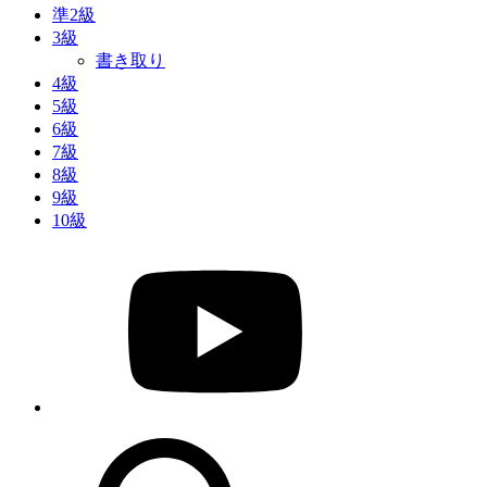
準2級
3級
書き取り
4級
5級
6級
7級
8級
9級
10級