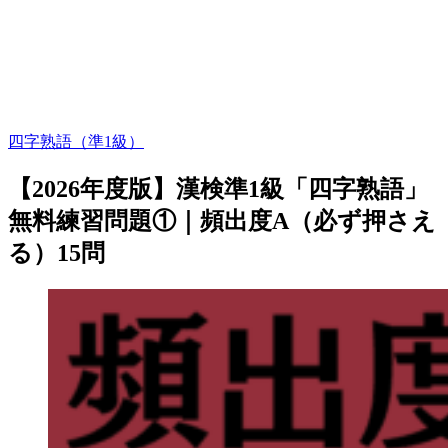
四字熟語（準1級）
【2026年度版】漢検準1級「四字熟語」
無料練習問題①｜頻出度A（必ず押さえ
る）15問