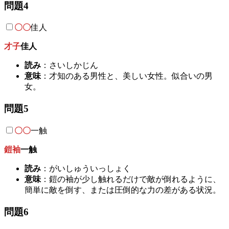
問題4
〇〇
佳人
才子
佳人
読み
：さいしかじん
意味
：才知のある男性と、美しい女性。似合いの男
女。
問題5
〇〇
一触
鎧袖
一触
読み
：がいしゅういっしょく
意味
：鎧の袖が少し触れるだけで敵が倒れるように、
簡単に敵を倒す、または圧倒的な力の差がある状況。
問題6