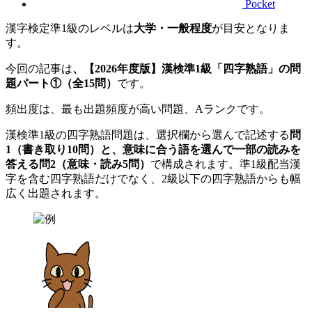
Pocket
漢字検定準1級のレベルは
大学・一般程度
が目安となりま
す。
今回の記事は
、【2026年度版】漢検準1級「四字熟語」の問
題パート①（全15問）
です。
頻出度は、最も出題頻度が高い問題、Aランクです。
漢検準1級の四字熟語問題は、選択欄から選んで記述する
問
1（書き取り10問）と、意味に合う語を選んで一部の読みを
答える問2（意味・読み5問）
で構成されます。準1級配当漢
字を含む四字熟語だけでなく、2級以下の四字熟語からも幅
広く出題されます。