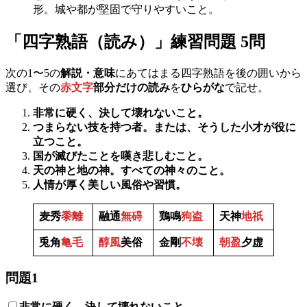
形。城や都が堅固で守りやすいこと。
「四字熟語（読み）」練習問題 5問
次の1〜5の
解説・意味
にあてはまる四字熟語を後の囲いから
選び、その
赤文字
部分だけの読み
を
ひらがな
で記せ。
非常に硬く、決して壊れないこと。
つまらない技を持つ者。または、そうした小才が役に
立つこと。
国が滅びたことを嘆き悲しむこと。
天の神と地の神。すべての神々のこと。
人情が厚く美しい風俗や習慣。
麦秀
黍離
融通
無碍
鶏鳴
狗盗
天神
地祇
兎角
亀毛
醇風
美俗
金剛
不壊
朝盈
夕虚
問題1
非常に硬く、決して壊れないこと。