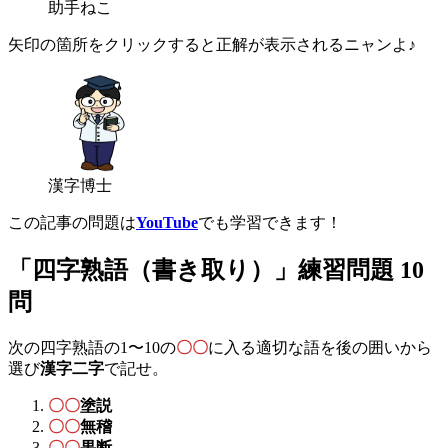
助手ねこ
矢印の箇所をクリックすると正解が表示されるニャンよ♪
漢字博士
この記事の問題は
YouTube
でも学習できます！
「四字熟語（書き取り）」練習問題 10
問
次の四字熟語の1〜10の
〇〇
に入る適切な語を後の囲いから
選び
漢字二字
で記せ。
〇〇
塗説
〇〇
無稽
〇〇
果断