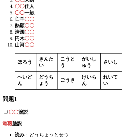
〇〇
佳人
〇〇
一触
亡羊
〇〇
熱願
〇〇
清濁
〇〇
円木
〇〇
山河
〇〇
きんた
こうと
がいし
ほろう
さいし
い
う
ゅう
へいど
どうち
けいち
れいて
ごうき
ん
ょう
ん
い
問題1
〇〇
塗説
道聴
塗説
読み
：どうちょうとせつ