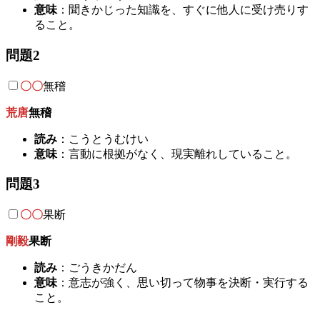
意味
：聞きかじった知識を、すぐに他人に受け売りす
ること。
問題2
〇〇
無稽
荒唐
無稽
読み
：こうとうむけい
意味
：言動に根拠がなく、現実離れしていること。
問題3
〇〇
果断
剛毅
果断
読み
：ごうきかだん
意味
：意志が強く、思い切って物事を決断・実行する
こと。