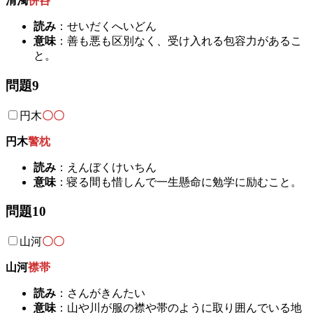
清濁
併呑
読み
：せいだくへいどん
意味
：善も悪も区別なく、受け入れる包容力があるこ
と。
問題9
円木
〇〇
円木
警枕
読み
：えんぼくけいちん
意味
：寝る間も惜しんで一生懸命に勉学に励むこと。
問題10
山河
〇〇
山河
襟帯
読み
：さんがきんたい
意味
：山や川が服の襟や帯のように取り囲んでいる地