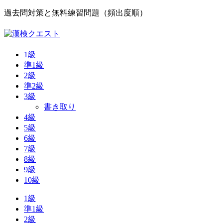
過去問対策と無料練習問題（頻出度順）
1級
準1級
2級
準2級
3級
書き取り
4級
5級
6級
7級
8級
9級
10級
1級
準1級
2級