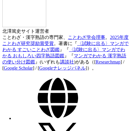
北澤篤史
サイト運営者
ことわざ・漢字熟語の専門家、
ことわざ学会理事
。
2025年度
ことわざ研究奨励賞受賞
。著書に『
〈試験に出る〉マンガで
わかる すごいことわざ図鑑
』『
〈試験に出る〉マンガでわ
かる おもしろい四字熟語図鑑
』『
マンガでわかる 漢字熟語
の使い分け図鑑
』(いずれも
講談社
)がある（[
Researchmap
] /
[
Google Scholar
] / [
Googleナレッジパネル
]）。