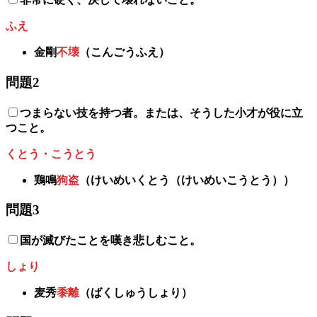
ふえ
金剛
不壊
（こんごうふえ）
問題2
つまらない技を持つ者。または、そうした小才が役に立
つこと。
くとう・こうとう
鶏鳴
狗盗
（けいめいくとう（けいめいこうとう））
問題3
国が滅びたことを嘆き悲しむこと。
しょり
麦秀
黍離
（ばくしゅうしょり）