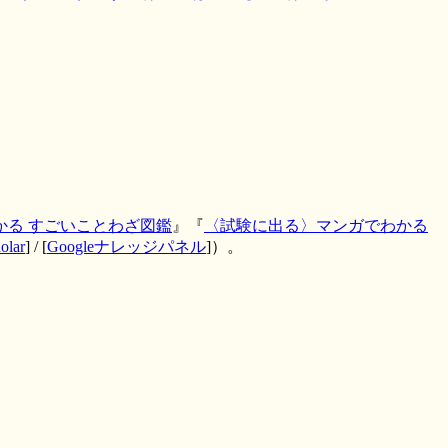
かる すごいことわざ図鑑
』『
〈試験に出る〉マンガでわかる
olar
] / [
Googleナレッジパネル
]）。