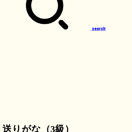
search
送りがな（3級）