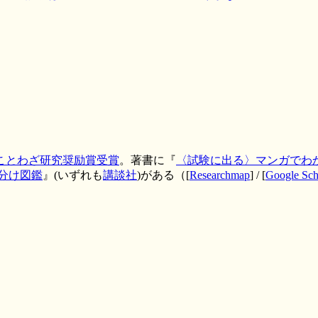
度ことわざ研究奨励賞受賞
。著書に『
〈試験に出る〉マンガでわ
分け図鑑
』(いずれも
講談社
)がある（[
Researchmap
] / [
Google Sch