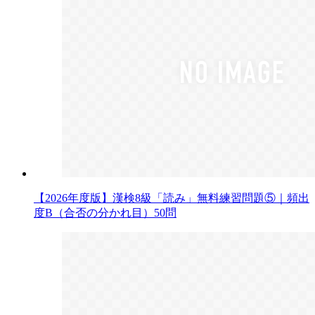
【2026年度版】漢検8級「読み」無料練習問題⑤｜頻出
度B（合否の分かれ目）50問