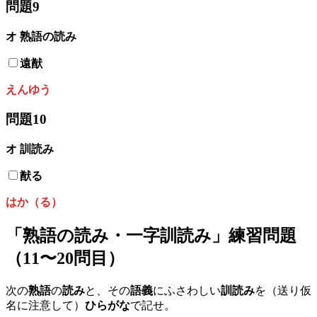
問題9
オ 熟語の読み
遠猷
えんゆう
問題10
オ
訓読み
猷る
はか（る）
「熟語の読み・一字訓読み」練習問題
（11〜20問目）
次の
熟語
の
読み
と、その
語義
にふさわしい
訓読み
を（送り仮
名に注意して）
ひらがな
で記せ。