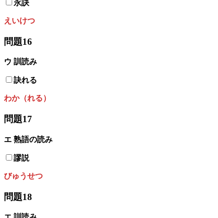
永訣
えいけつ
問題16
ウ
訓読み
訣れる
わか（れる）
問題17
エ 熟語の読み
謬説
びゅうせつ
問題18
エ
訓読み