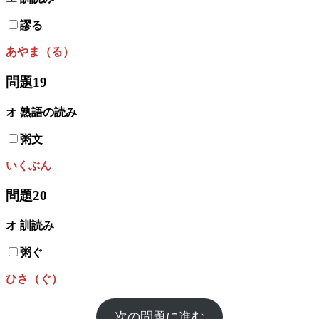
謬る
あやま（る）
問題19
オ 熟語の読み
粥文
いくぶん
問題20
オ
訓読み
粥ぐ
ひさ（ぐ）
次の問題に進む