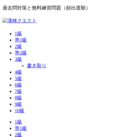
過去問対策と無料練習問題（頻出度順）
1級
準1級
2級
準2級
3級
書き取り
4級
5級
6級
7級
8級
9級
10級
1級
準1級
2級