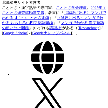
北澤篤史
サイト運営者
ことわざ・漢字熟語の専門家、
ことわざ学会理事
。
2025年度
ことわざ研究奨励賞受賞
。著書に『
〈試験に出る〉マンガで
わかる すごいことわざ図鑑
』『
〈試験に出る〉マンガでわ
かる おもしろい四字熟語図鑑
』『
マンガでわかる 漢字熟語
の使い分け図鑑
』(いずれも
講談社
)がある（[
Researchmap
] /
[
Google Scholar
] / [
Googleナレッジパネル
]）。