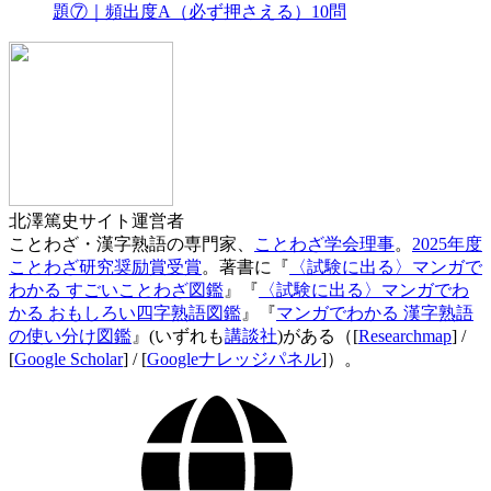
題⑦｜頻出度A（必ず押さえる）10問
北澤篤史
サイト運営者
ことわざ・漢字熟語の専門家、
ことわざ学会理事
。
2025年度
ことわざ研究奨励賞受賞
。著書に『
〈試験に出る〉マンガで
わかる すごいことわざ図鑑
』『
〈試験に出る〉マンガでわ
かる おもしろい四字熟語図鑑
』『
マンガでわかる 漢字熟語
の使い分け図鑑
』(いずれも
講談社
)がある（[
Researchmap
] /
[
Google Scholar
] / [
Googleナレッジパネル
]）。