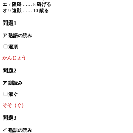
エ
7
阻碍
…… 8
碍げる
オ
9
遠猷
…… 10
猷る
問題1
ア 熟語の読み
灌頂
かんじょう
問題2
ア 訓読み
灌ぐ
そそ（ぐ）
問題3
イ 熟語の読み