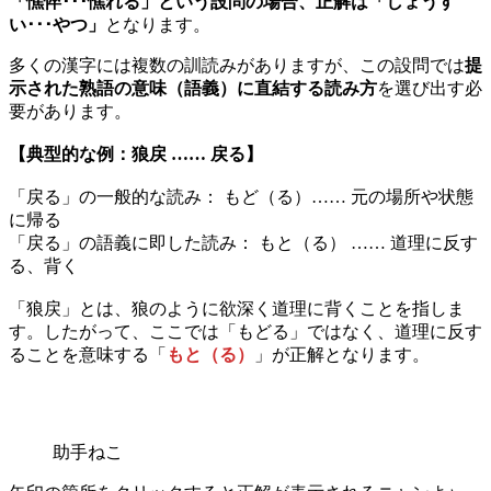
「憔悴･･･憔れる」という設問の場合、正解は「しょうす
い
･･･
やつ」
となります。
多くの漢字には複数の訓読みがありますが、この設問では
提
示された熟語の意味（語義）に直結する読み方
を選び出す必
要があります。
【典型的な例：狼戻 …… 戻る】
「戻る」の一般的な読み： もど（る）…… 元の場所や状態
に帰る
「戻る」の語義に即した読み： もと（る） …… 道理に反す
る、背く
「狼戻」とは、狼のように欲深く道理に背くことを指しま
す。したがって、ここでは「もどる」ではなく、道理に反す
ることを意味する「
もと（る）
」が正解となります。
助手ねこ