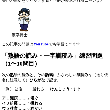
矢印の箇所をクリックすると正解が表示されるニャンよ♪
漢字博士
この記事の問題は
YouTube
でも学習できます！
「熟語の読み・一字訓読み」練習問題
（1〜10問目）
次の
熟語
の
読み
と、その
語義
にふさわしい
訓読み
を（送り仮
名に注意して）
ひらがな
で記せ。
〈例〉 健勝 …… 勝れる →
けんしょう
/
すぐ
ア
1
灌頂
…… 2
灌ぐ
イ
3
紛擾
…… 4
擾れる
ウ
5
稗官
…… 6
稗かい