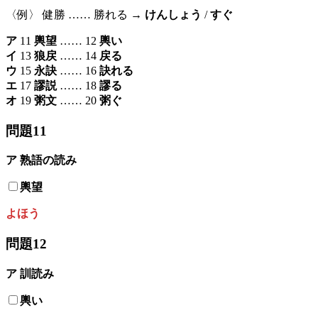
〈例〉 健勝 …… 勝れる →
けんしょう
/
すぐ
ア
11
輿望
…… 12
輿い
イ
13
狼戻
…… 14
戻る
ウ
15
永訣
…… 16
訣れる
エ
17
謬説
…… 18
謬る
オ
19
粥文
…… 20
粥ぐ
問題11
ア 熟語の読み
輿望
よほう
問題12
ア 訓読み
輿い