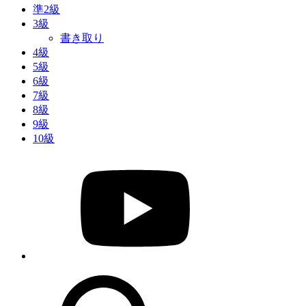
準2級
3級
書き取り
4級
5級
6級
7級
8級
9級
10級