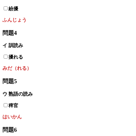
紛擾
ふんじょう
問題4
イ
訓読み
擾れる
みだ（れる）
問題5
ウ 熟語の読み
稗官
はいかん
問題6