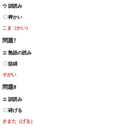
ウ
訓読み
稗かい
こま（かい）
問題7
エ 熟語の読み
阻碍
そがい
問題8
エ
訓読み
碍げる
さまた（げる）