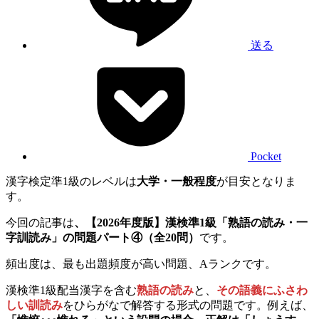
送る
Pocket
漢字検定準1級のレベルは
大学・一般程度
が目安となりま
す。
今回の記事は
、【2026年度版】漢検準1級「熟語の読み・一
字訓読み」の問題パート④（全20問）
です。
頻出度は、最も出題頻度が高い問題、Aランクです。
漢検準1級配当漢字を含む
熟語の読み
と、
その語義にふさわ
しい訓読み
をひらがなで解答する形式の問題です。例えば、