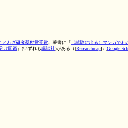
度ことわざ研究奨励賞受賞
。著書に『
〈試験に出る〉マンガでわ
分け図鑑
』(いずれも
講談社
)がある（[
Researchmap
] / [
Google Sch