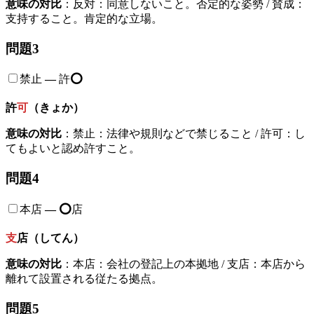
意味の対比
：反対：同意しないこと。否定的な姿勢 / 賛成：
支持すること。肯定的な立場。
問題3
禁止
—
許
⭕️
許
可
（きょか）
意味の対比
：禁止：法律や規則などで禁じること / 許可：し
てもよいと認め許すこと。
問題4
本店
—
⭕️
店
支
店（してん）
意味の対比
：本店：会社の登記上の本拠地 / 支店：本店から
離れて設置される従たる拠点。
問題5