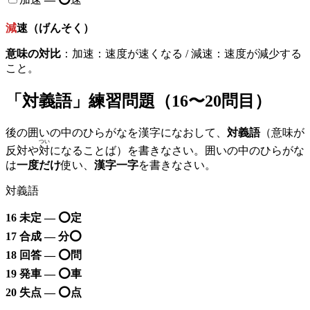
減
速（げんそく）
意味の対比
：加速：速度が速くなる / 減速：速度が減少する
こと。
「対義語」練習問題（16〜20問目）
後の囲いの中のひらがなを漢字になおして、
対義語
（意味が
つい
反対や
対
になることば）を書きなさい。囲いの中のひらがな
は
一度だけ
使い、
漢字一字
を書きなさい。
対義語
16 未定 — ⭕️定
17 合成 — 分⭕️
18 回答 — ⭕️問
19 発車 — ⭕️車
20 失点 — ⭕️点