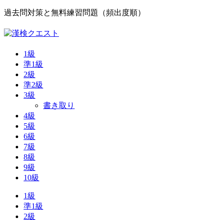
過去問対策と無料練習問題（頻出度順）
1級
準1級
2級
準2級
3級
書き取り
4級
5級
6級
7級
8級
9級
10級
1級
準1級
2級