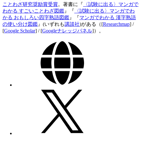
ことわざ研究奨励賞受賞
。著書に『
〈試験に出る〉マンガで
わかる すごいことわざ図鑑
』『
〈試験に出る〉マンガでわ
かる おもしろい四字熟語図鑑
』『
マンガでわかる 漢字熟語
の使い分け図鑑
』(いずれも
講談社
)がある（[
Researchmap
] /
[
Google Scholar
] / [
Googleナレッジパネル
]）。