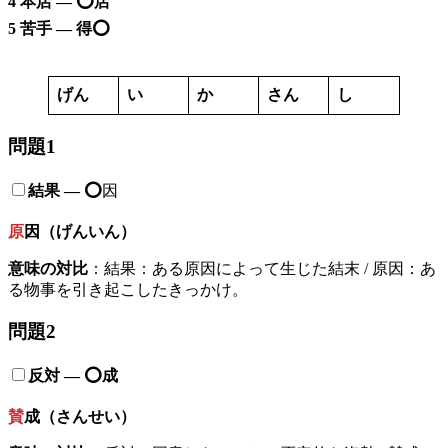
4 本店 —
⭕️
店
5 苦手 — 得
⭕️
げん
い
か
さん
し
問題1
結果 — ⭕️
因
原
因（げんいん）
意味の対比
：結果：ある原因によって生じた結末 / 原因：あ
る物事を引き起こしたきっかけ。
問題2
反対 — ⭕️成
賛
成（さんせい）