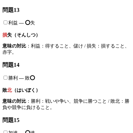
問題13
利益
—
⭕️
失
損
失（そんしつ）
意味の対比
：利益：得すること、儲け / 損失：損すること、
赤字。
問題14
勝利
—
敗
⭕️
敗
北
（はいぼく）
意味の対比
：勝利：戦いや争い、競争に勝つこと / 敗北：勝
負や競争に負けること。
問題15
加速
—
⭕️
速