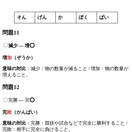
そん
げん
か
ぼく
ぱい
問題11
減少 — 増⭕️
増
加
（ぞうか）
意味の対比
：減少：物の数量が減ること / 増加：物の数量が
増えること。
問題12
完勝
—
完
⭕️
完
敗
（かんぱい）
意味の対比
：完勝：競技や試合などで完全に勝利すること /
完敗：相手に完全に負けること。