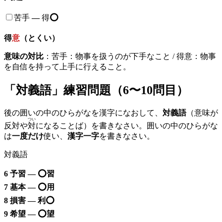
苦手
—
得
⭕️
得
意
（とくい）
意味の対比
：苦手：物事を扱うのが下手なこと / 得意：物事
を自信を持って上手に行えること。
「対義語」練習問題（6〜10問目）
後の囲いの中のひらがなを漢字になおして、
対義語
（意味が
つい
反対や
対
になることば）を書きなさい。囲いの中のひらがな
は
一度だけ
使い、
漢字一字
を書きなさい。
対義語
6 予習 — ⭕️習
7 基本 —
⭕️
用
8 損害 — 利
⭕️
9 希望 —
⭕️
望