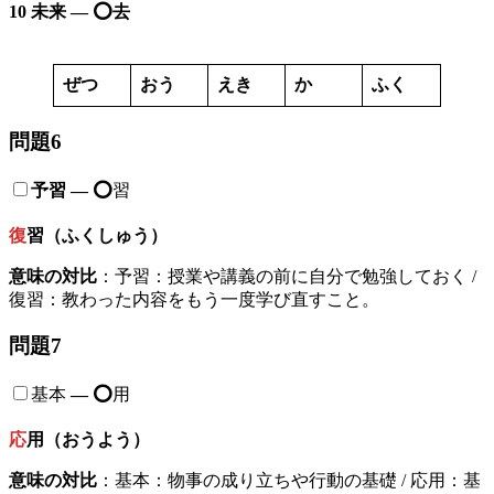
10 未来 —
⭕️
去
ぜつ
おう
えき
か
ふく
問題6
予習 — ⭕️
習
復
習（ふくしゅう）
意味の対比
：予習：授業や講義の前に自分で勉強しておく /
復習：教わった内容をもう一度学び直すこと。
問題7
基本
—
⭕️
用
応
用（おうよう）
意味の対比
：基本：物事の成り立ちや行動の基礎 / 応用：基