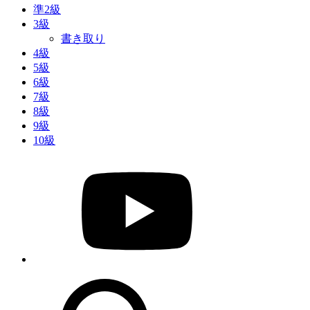
準2級
3級
書き取り
4級
5級
6級
7級
8級
9級
10級