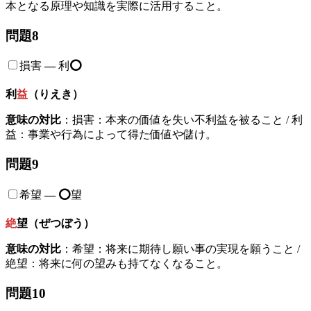
本となる原理や知識を実際に活用すること。
問題8
損害
—
利
⭕️
利
益
（りえき）
意味の対比
：損害：本来の価値を失い不利益を被ること / 利
益：事業や行為によって得た価値や儲け。
問題9
希望
—
⭕️
望
絶
望（ぜつぼう）
意味の対比
：希望：将来に期待し願い事の実現を願うこと /
絶望：将来に何の望みも持てなくなること。
問題10