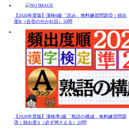
【2026年度版】漢検6級「読み」無料練習問題⑤｜頻出
度B（合否の分かれ目）50問
【2026年度版】漢検準2級「熟語の構成」無料練習問題
③｜頻出度A（必ず押さえる）20問