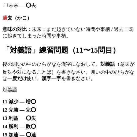
未来
—
⭕️
去
過
去（かこ）
意味の対比
：未来：まだ起きていない時間や事柄 / 過去：既
に起きてしまった時間や事柄。
「対義語」練習問題（11〜15問目）
後の囲いの中のひらがなを漢字になおして、
対義語
（意味が
つい
反対や
対
になることば）を書きなさい。囲いの中のひらがな
は
一度だけ
使い、
漢字一字
を書きなさい。
対義語
11 減少 — 増⭕️
12 完勝 — 完
⭕️
13 利益 —
⭕️
失
14 勝利 — 敗
⭕️
15 加速 —
⭕️
速