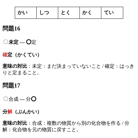
かい
しつ
とく
かく
てい
問題16
未定 — ⭕️
定
確
定（かくてい）
意味の対比
：未定：まだ決まっていないこと / 確定：はっき
りと定まること。
問題17
合成
—
分
⭕️
分
解
（ぶんかい）
意味の対比
：合成：複数の物質から別の化合物を作る / 分
解：化合物を元の物質に戻すこと。