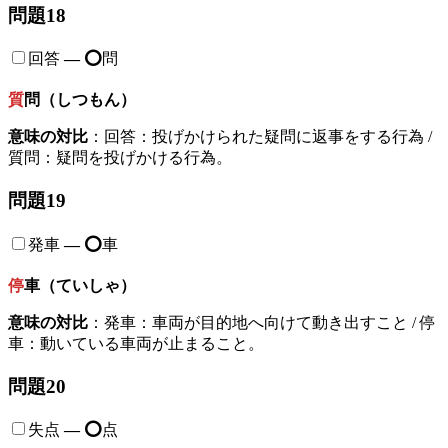
問題18
回答
—
⭕️
問
質
問（しつもん）
意味の対比
：回答：投げかけられた疑問に返事をする行為 /
質問：疑問を投げかける行為。
問題19
発車
—
⭕️
車
停
車（ていしゃ）
意味の対比
：発車：車両が目的地へ向けて動き出すこと / 停
車：動いている車両が止まること。
問題20
失点
—
⭕️
点