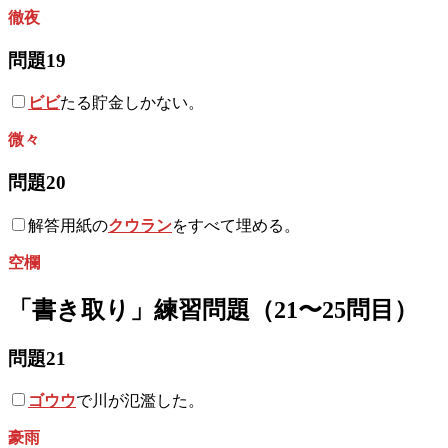
徹夜
問題19
ビビ
たる貯金しかない。
微々
問題20
解答用紙の
クウラン
をすべて埋める。
空欄
「書き取り」練習問題（21〜25問目）
問題21
ゴウウ
で川が氾濫した。
豪雨