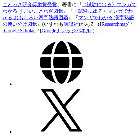
ことわざ研究奨励賞受賞
。著書に『
〈試験に出る〉マンガで
わかる すごいことわざ図鑑
』『
〈試験に出る〉マンガでわ
かる おもしろい四字熟語図鑑
』『
マンガでわかる 漢字熟語
の使い分け図鑑
』(いずれも
講談社
)がある（[
Researchmap
] /
[
Google Scholar
] / [
Googleナレッジパネル
]）。