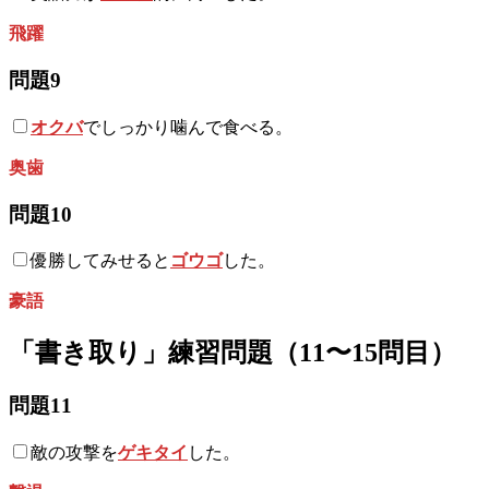
飛躍
問題9
オクバ
でしっかり噛んで食べる。
奥歯
問題10
優勝してみせると
ゴウゴ
した。
豪語
「書き取り」練習問題（11〜15問目）
問題11
敵の攻撃を
ゲキタイ
した。