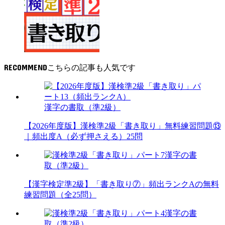
RECOMMEND
漢字の書取（準2級）
【2026年度版】漢検準2級「書き取り」無料練習問題⑬
｜頻出度A（必ず押さえる）25問
漢字の書
取（準2級）
【漢字検定準2級】「書き取り⑦」頻出ランクAの無料
練習問題（全25問）
漢字の書
取（準2級）