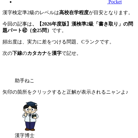
Pocket
漢字検定準2級のレベルは
高校在学程度
が目安となります。
今回の記事は
、【2026年度版】漢検準2級「書き取り」の問
題パート㊷（全25問）
です。
頻出度は、実力に差をつける問題、Cランクです。
次の
下線
の
カタカナ
を
漢字
で記せ。
助手ねこ
矢印の箇所をクリックすると正解が表示されるニャンよ♪
漢字博士