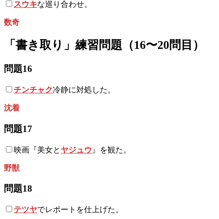
スウキ
な巡り合わせ。
数奇
「書き取り」練習問題（16〜20問目）
問題16
チンチャク
冷静に対処した。
沈着
問題17
映画『美女と
ヤジュウ
』を観た。
野獣
問題18
テツヤ
でレポートを仕上げた。