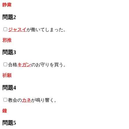
静粛
問題2
ジャスイ
が働いてしまった。
邪推
問題3
合格
キガン
のお守りを買う。
祈願
問題4
教会の
カネ
が鳴り響く。
鐘
問題5