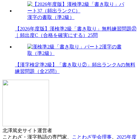
漢字の書取（準2級）
【2026年度版】漢検準2級「書き取り」無料練習問題㊲
｜頻出度C（合格を確実にする）25問
漢字の書
取（準2級）
【漢字検定準2級】「書き取り②」頻出ランクAの無料
練習問題（全25問）
北澤篤史
サイト運営者
ことわざ・漢字熟語の専門家、
ことわざ学会理事
。
2025年度