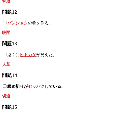
撃退
問題12
バンシャク
の肴を作る。
晩酌
問題13
遠くに
ヒトカゲ
が見えた。
人影
問題14
締め切りが
セッパク
している
。
切迫
問題15