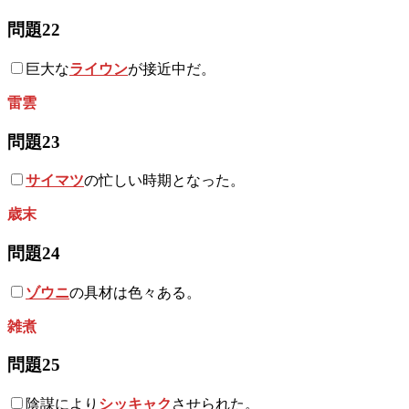
問題22
巨大な
ライウン
が接近中だ。
雷雲
問題23
サイマツ
の忙しい時期となった。
歳末
問題24
ゾウニ
の具材は色々ある。
雑煮
問題25
陰謀により
シッキャク
させられた。