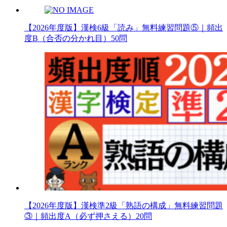
【2026年度版】漢検6級「読み」無料練習問題⑤｜頻出
度B（合否の分かれ目）50問
【2026年度版】漢検準2級「熟語の構成」無料練習問題
③｜頻出度A（必ず押さえる）20問