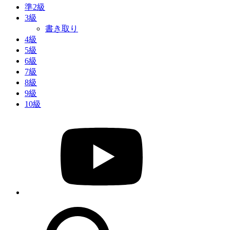
準2級
3級
書き取り
4級
5級
6級
7級
8級
9級
10級