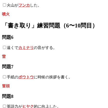
火山が
フンカ
した。
噴火
「書き取り」練習問題（6〜10問目）
問題6
遠くで
カミナリ
の音がする。
雷
問題7
手紙の
ボウトウ
に時候の挨拶を書く。
冒頭
問題8
英語力が
ヒヤク
的に向上した。