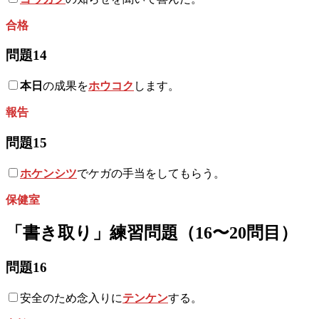
合格
問題14
本日
の成果を
ホウコク
します。
報告
問題15
ホケンシツ
でケガの手当をしてもらう。
保健室
「書き取り」練習問題（16〜20問目）
問題16
安全のため念入りに
テンケン
する。