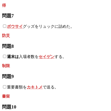
得
問題7
ボウサイ
グッズをリュックに詰めた。
防災
問題8
週末は
入場者数を
セイゲン
する。
制限
問題9
重要書類を
カキトメ
で送る。
書留
問題10