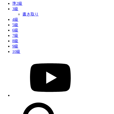
準2級
3級
書き取り
4級
5級
6級
7級
8級
9級
10級