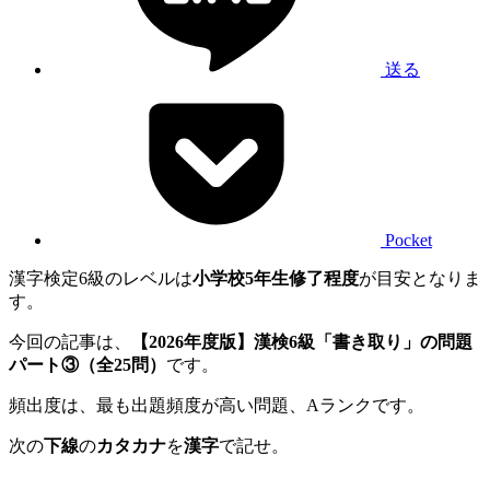
送る
Pocket
漢字検定6級のレベルは
小学校5年生修了程度
が目安となりま
す。
今回の記事は、
【2026年度版】漢検6級「書き取り」の問題
パート③（全25問）
です。
頻出度は、最も出題頻度が高い問題、Aランクです。
次の
下線
の
カタカナ
を
漢字
で記せ。