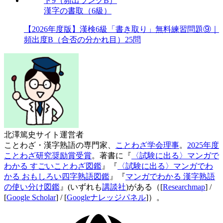
漢字の書取（6級）
【2026年度版】漢検6級「書き取り」無料練習問題⑨｜
頻出度B（合否の分かれ目）25問
北澤篤史
サイト運営者
ことわざ・漢字熟語の専門家、
ことわざ学会理事
。
2025年度
ことわざ研究奨励賞受賞
。著書に『
〈試験に出る〉マンガで
わかる すごいことわざ図鑑
』『
〈試験に出る〉マンガでわ
かる おもしろい四字熟語図鑑
』『
マンガでわかる 漢字熟語
の使い分け図鑑
』(いずれも
講談社
)がある（[
Researchmap
] /
[
Google Scholar
] / [
Googleナレッジパネル
]）。