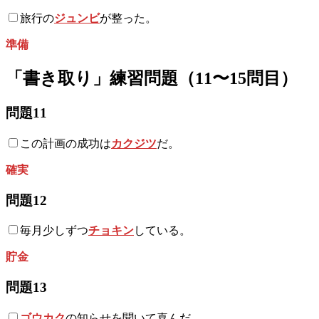
旅行の
ジュンビ
が整った。
準備
「書き取り」練習問題（11〜15問目）
問題11
この計画の成功は
カクジツ
だ。
確実
問題12
毎月少しずつ
チョキン
している。
貯金
問題13
ゴウカク
の知らせを聞いて喜んだ。