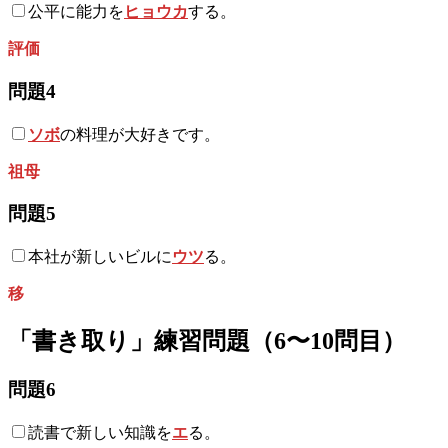
公平に能力を
ヒョウカ
する。
評価
問題4
ソボ
の料理が大好きです。
祖母
問題5
本社が新しいビルに
ウツ
る。
移
「書き取り」練習問題（6〜10問目）
問題6
読書で新しい知識を
エ
る。