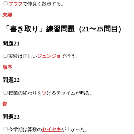
フウフ
で仲良く散歩する。
夫婦
「書き取り」練習問題（21〜25問目）
問題21
実験は正しい
ジュンジョ
で行う。
順序
問題22
授業の終わりを
ツ
げるチャイムが鳴る。
告
問題23
今学期は算数の
セイセキ
が上がった。