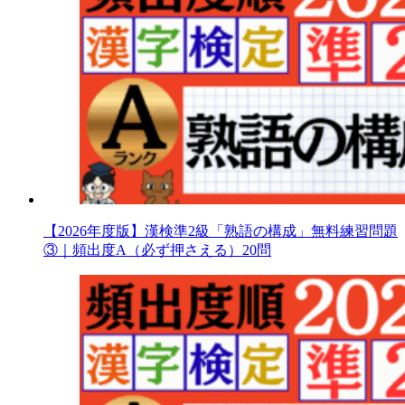
【2026年度版】漢検準2級「熟語の構成」無料練習問題
③｜頻出度A（必ず押さえる）20問