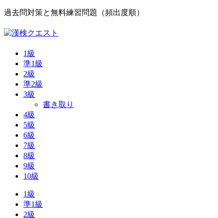
過去問対策と無料練習問題（頻出度順）
1級
準1級
2級
準2級
3級
書き取り
4級
5級
6級
7級
8級
9級
10級
1級
準1級
2級