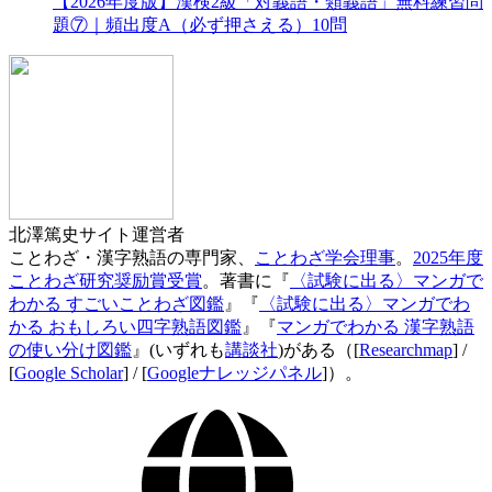
【2026年度版】漢検2級「対義語・類義語」無料練習問
題⑦｜頻出度A（必ず押さえる）10問
北澤篤史
サイト運営者
ことわざ・漢字熟語の専門家、
ことわざ学会理事
。
2025年度
ことわざ研究奨励賞受賞
。著書に『
〈試験に出る〉マンガで
わかる すごいことわざ図鑑
』『
〈試験に出る〉マンガでわ
かる おもしろい四字熟語図鑑
』『
マンガでわかる 漢字熟語
の使い分け図鑑
』(いずれも
講談社
)がある（[
Researchmap
] /
[
Google Scholar
] / [
Googleナレッジパネル
]）。