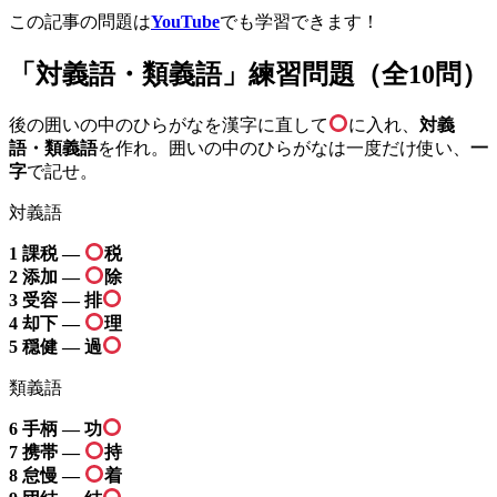
この記事の問題は
YouTube
でも学習できます！
「対義語・類義語」練習問題（全10問）
後の囲いの中のひらがなを漢字に直して
に入れ、
対義
語・類義語
を作れ。囲いの中のひらがなは一度だけ使い、
一
字
で記せ。
対義語
1 課税 —
税
2 添加 —
除
3 受容 — 排
4 却下 —
理
5 穏健 — 過
類義語
6 手柄 — 功
7 携帯 —
持
8 怠慢 —
着