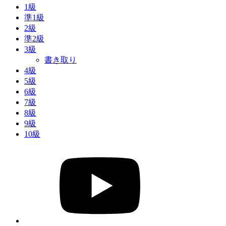
1級
準1級
2級
準2級
3級
書き取り
4級
5級
6級
7級
8級
9級
10級