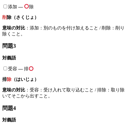
添加
—
除
削
除（さくじょ）
意味の対比
：添加：別のものを付け加えること / 削除：削り
除くこと。
問題3
対義語
受容
—
排
排
除
（はいじょ）
意味の対比
：受容：受け入れて取り込むこと / 排除：取り除
いてそこから出すこと。
問題4
対義語