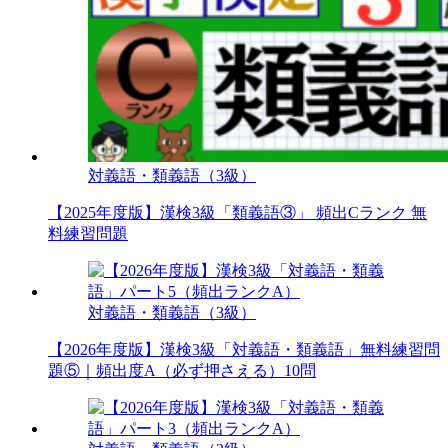
対義語・類義語（3級）
【2025年度版】漢検3級「類義語③」 頻出Cランク 無
料練習問題
対義語・類義語（3級）
【2026年度版】漢検3級「対義語・類義語」無料練習問
題⑤｜頻出度A（必ず押さえる）10問