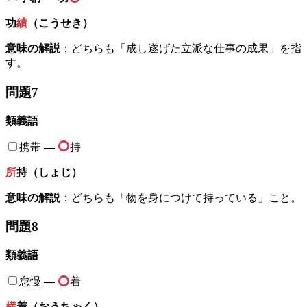
功
績
（こうせき）
意味の解説
：どちらも「成し遂げた立派な仕事の成果」を指
す。
問題7
類義語
携帯
—
持
所
持（しょじ）
意味の解説
：どちらも「物を身につけて持っている」こと。
問題8
類義語
怠慢
—
着
横
着（おうちゃく）