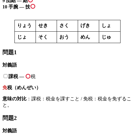
9 団結 — 結
10 手腕 — 技
りょう
せき
さく
げき
しょ
じょ
そく
おう
めん
じゅ
問題1
対義語
課税 —
税
免
税（めんぜい）
意味の対比
：課税：税金を課すこと / 免税：税金を免ずるこ
と。
問題2
対義語