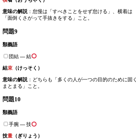
意味の解説
：怠慢は「すべきことをせず怠ける」、横着は
「面倒くさがって手抜きをする」こと。
問題9
類義語
団結
—
結
結
束
（けっそく）
意味の解説
：どちらも「多くの人が一つの目的のために固く
まとまる」こと。
問題10
類義語
手腕
—
技
技
量
（ぎりょう）