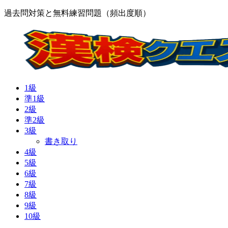
過去問対策と無料練習問題（頻出度順）
1級
準1級
2級
準2級
3級
書き取り
4級
5級
6級
7級
8級
9級
10級