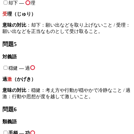
却下
—
理
受
理（じゅり）
意味の対比
：却下：願い出などを取り上げないこと / 受理：
願い出などを正当なものとして受け取ること。
問題5
対義語
穏健
—
過
過
激
（かげき）
意味の対比
：穏健：考え方や行動が穏やかで冷静なこと / 過
激：行動や思想が度を越して激しいこと。
問題6
類義語
手柄 — 功