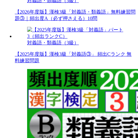
対義語・類義語（3級）
【2026年度版】漢検3級「対義語・類義語」無料練習問
題③｜頻出度A（必ず押さえる）10問
対義語・類義語（3級）
【2025年度版】漢検3級「対義語③」 頻出Cランク 無
料練習問題