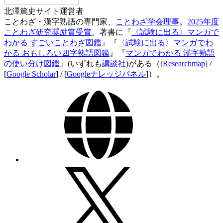
北澤篤史
サイト運営者
ことわざ・漢字熟語の専門家、
ことわざ学会理事
。
2025年度
ことわざ研究奨励賞受賞
。著書に『
〈試験に出る〉マンガで
わかる すごいことわざ図鑑
』『
〈試験に出る〉マンガでわ
かる おもしろい四字熟語図鑑
』『
マンガでわかる 漢字熟語
の使い分け図鑑
』(いずれも
講談社
)がある（[
Researchmap
] /
[
Google Scholar
] / [
Googleナレッジパネル
]）。