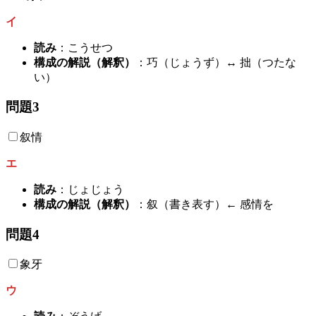
イ
読み
：こうせつ
構成の解説（解釈）
：巧（じょうず）↔ 拙（つたな
い）
問題3
叙情
エ
読み
：じょじょう
構成の解説（解釈）
：叙（書き表す）← 感情を
問題4
象牙
ウ