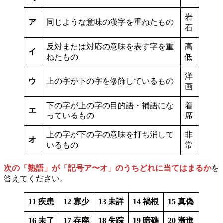
岩
ア
同じような意味の漢字を重ねたもの
石
反対または対応の意味を表す字を重
高
イ
ねたもの
低
洋
ウ
上の字が下の字を修飾しているもの
画
下の字が上の字の目的語・補語にな
着
エ
っているもの
席
上の字が下の字の意味を打ち消して
非
オ
いるもの
常
次の「熟語」が「記号ア〜オ」のうちどれに当てはまるか
を
答えてください。
11 疾患
12
寡少
13
未詳
14
禍根
15
真偽
16
未了
17
存廃
18
失踪
19
暗礁
20
漸進