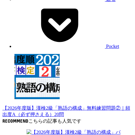
Pocket
【2026年度版】漢検2級「熟語の構成」無料練習問題②｜頻
出度A（必ず押さえる）20問
RECOMMEND