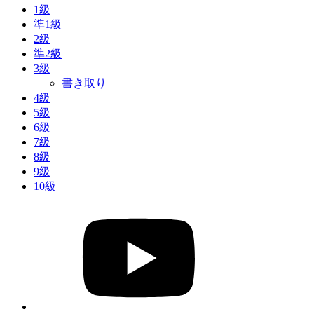
1級
準1級
2級
準2級
3級
書き取り
4級
5級
6級
7級
8級
9級
10級