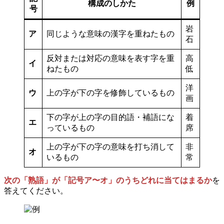
構成のしかた
例
号
岩
ア
同じような意味の漢字を重ねたもの
石
反対または対応の意味を表す字を重
高
イ
ねたもの
低
洋
ウ
上の字が下の字を修飾しているもの
画
下の字が上の字の目的語・補語にな
着
エ
っているもの
席
上の字が下の字の意味を打ち消して
非
オ
いるもの
常
次の「熟語」が「記号ア〜オ」のうちどれに当てはまるか
を
答えてください。