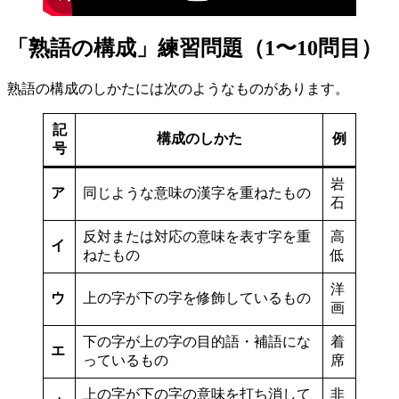
「熟語の構成」練習問題（1〜10問目）
熟語の構成のしかたには次のようなものがあります。
記
構成のしかた
例
号
岩
ア
同じような意味の漢字を重ねたもの
石
反対または対応の意味を表す字を重
高
イ
ねたもの
低
洋
ウ
上の字が下の字を修飾しているもの
画
下の字が上の字の目的語・補語にな
着
エ
っているもの
席
上の字が下の字の意味を打ち消して
非