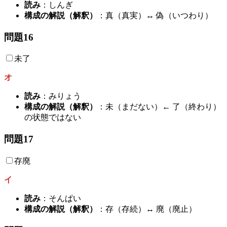
読み
：しんぎ
構成の解説（解釈）
：真（真実）↔ 偽（いつわり）
問題16
未了
オ
読み
：みりょう
構成の解説（解釈）
：未（まだない）← 了（終わり）
の状態ではない
問題17
存廃
イ
読み
：そんぱい
構成の解説（解釈）
：存（存続）↔ 廃（廃止）