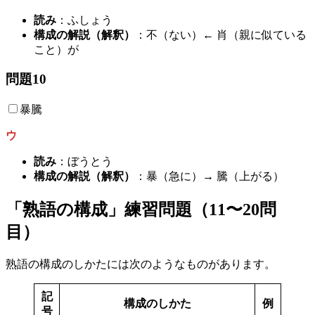
読み
：ふしょう
構成の解説（解釈）
：不（ない）← 肖（親に似ている
こと）が
問題10
暴騰
ウ
読み
：ぼうとう
構成の解説（解釈）
：暴（急に）→ 騰（上がる）
「熟語の構成」練習問題（11〜20問
目）
熟語の構成のしかたには次のようなものがあります。
記
構成のしかた
例
号