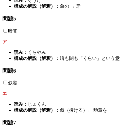
読み
：ぞうげ
構成の解説（解釈）
：象の → 牙
問題5
暗闇
ア
読み
：くらやみ
構成の解説（解釈）
：暗も闇も「くらい」という意
問題6
叙勲
エ
読み
：じょくん
構成の解説（解釈）
：叙（授ける）← 勲章を
問題7