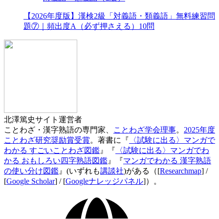
【2026年度版】漢検2級「対義語・類義語」無料練習問
題⑦｜頻出度A（必ず押さえる）10問
北澤篤史
サイト運営者
ことわざ・漢字熟語の専門家、
ことわざ学会理事
。
2025年度
ことわざ研究奨励賞受賞
。著書に『
〈試験に出る〉マンガで
わかる すごいことわざ図鑑
』『
〈試験に出る〉マンガでわ
かる おもしろい四字熟語図鑑
』『
マンガでわかる 漢字熟語
の使い分け図鑑
』(いずれも
講談社
)がある（[
Researchmap
] /
[
Google Scholar
] / [
Googleナレッジパネル
]）。