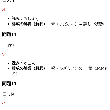
未詳
オ
読み
：みしょう
構成の解説（解釈）
：未（まだない）← 詳しい状態に
問題14
禍根
ウ
読み
：かこん
構成の解説（解釈）
：禍（わざわい）の → 根（おおも
と）
問題15
真偽
イ