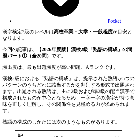
Pocket
漢字検定2級のレベルは
高校卒業・大学・一般程度
が目安と
なります。
今回の記事は
、【2026年度版】漢検2級「熟語の構成」の問
題パート①（全20問）
です。
頻出度は、最も出題頻度が高い問題、Aランクです。
漢検2級における「熟語の構成」は、提示された熟語が5つの
パターンのうちどれに該当するかを判別する形式で出題され
ます。出題される熟語は、主に2級および準2級の配当漢字で
構成されたものが中心となるため、一字一字の漢字が持つ意
味を正しく理解し、その関係性を見極める力が求められま
す。
熟語の構成のしかたには次のようなものがあります。
記