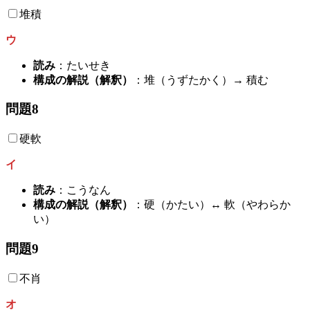
堆積
ウ
読み
：たいせき
構成の解説（解釈）
：堆（うずたかく）→ 積む
問題8
硬軟
イ
読み
：こうなん
構成の解説（解釈）
：硬（かたい）↔ 軟（やわらか
い）
問題9
不肖
オ