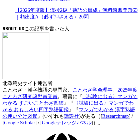
【2026年度版】漢検2級「熟語の構成」無料練習問題②
｜頻出度A（必ず押さえる）20問
ABOUT US
北澤篤史
サイト運営者
ことわざ・漢字熟語の専門家、
ことわざ学会理事
。
2025年度
ことわざ研究奨励賞受賞
。著書に『
〈試験に出る〉マンガで
わかる すごいことわざ図鑑
』『
〈試験に出る〉マンガでわ
かる おもしろい四字熟語図鑑
』『
マンガでわかる 漢字熟語
の使い分け図鑑
』(いずれも
講談社
)がある（[
Researchmap
] /
[
Google Scholar
] / [
Googleナレッジパネル
]）。