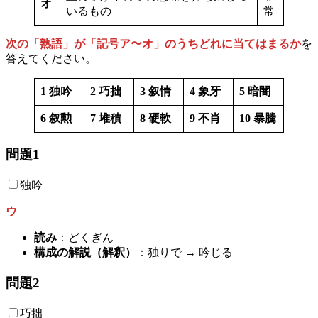
オ
いるもの
常
次の「熟語」が「記号ア〜オ」のうちどれに当てはまるか
を
答えてください。
1 独吟
2 巧拙
3 叙情
4 象牙
5 暗闇
6 叙勲
7 堆積
8 硬軟
9 不肖
10 暴騰
問題1
独吟
ウ
読み
：どくぎん
構成の解説（解釈）
：独りで → 吟じる
問題2
巧拙