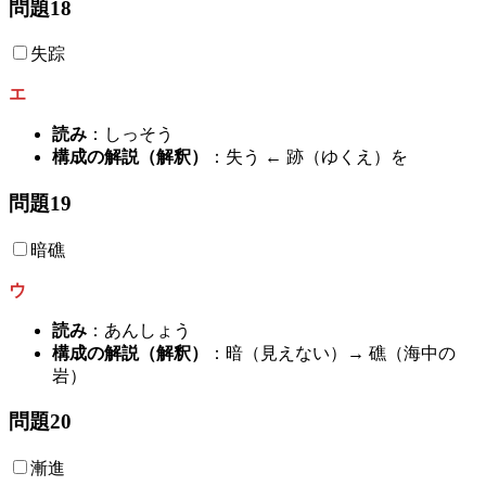
問題18
失踪
エ
読み
：しっそう
構成の解説（解釈）
：失う ← 跡（ゆくえ）を
問題19
暗礁
ウ
読み
：あんしょう
構成の解説（解釈）
：暗（見えない）→ 礁（海中の
岩）
問題20
漸進