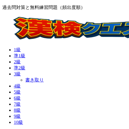
過去問対策と無料練習問題（頻出度順）
1級
準1級
2級
準2級
3級
書き取り
4級
5級
6級
7級
8級
9級
10級