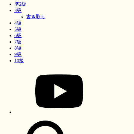
準2級
3級
書き取り
4級
5級
6級
7級
8級
9級
10級