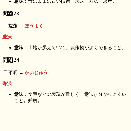
意味
：昔のままの古い慣習、形式、方法、思考。
問題23
荒蕪 ↔︎
ほうよく
豊沃
意味
：土地が肥えていて、農作物がよくできること。
問題24
平明 ↔︎
かいじゅう
晦渋
意味
：文章などの表現が難しく、意味が分かりにくい
こと。難解。