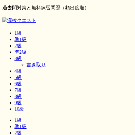
過去問対策と無料練習問題（頻出度順）
1級
準1級
2級
準2級
3級
書き取り
4級
5級
6級
7級
8級
9級
10級
1級
準1級
2級