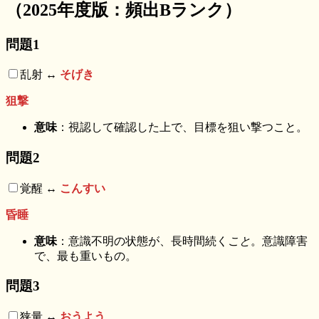
（2025年度版：頻出Bランク）
問題1
乱射 ↔︎
そげき
狙撃
意味
：視認して確認した上で、目標を狙い撃つこと。
問題2
覚醒 ↔︎
こんすい
昏睡
意味
：意識不明の状態が、長時間続く
こと
。意識障害
で、最も重いもの。
問題3
狭量 ↔︎
おうよう