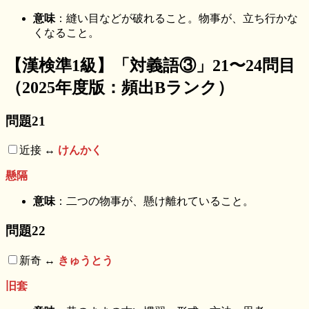
意味
：縫い目などが破れること。物事が、立ち行かな
くなること。
【漢検準1級】「対義語③」21〜24問目
（2025年度版：頻出Bランク）
問題21
近接 ↔︎
けんかく
懸隔
意味
：二つの物事が、懸け離れていること。
問題22
新奇 ↔︎
きゅうとう
旧套