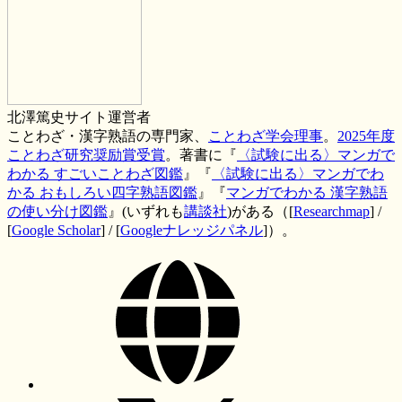
北澤篤史
サイト運営者
ことわざ・漢字熟語の専門家、
ことわざ学会理事
。
2025年度
ことわざ研究奨励賞受賞
。著書に『
〈試験に出る〉マンガで
わかる すごいことわざ図鑑
』『
〈試験に出る〉マンガでわ
かる おもしろい四字熟語図鑑
』『
マンガでわかる 漢字熟語
の使い分け図鑑
』(いずれも
講談社
)がある（[
Researchmap
] /
[
Google Scholar
] / [
Googleナレッジパネル
]）。