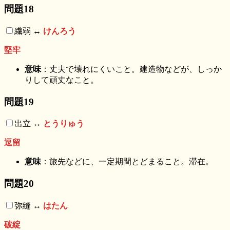
問題18
繊弱 ↔︎
けんろう
堅牢
意味
：丈夫で壊れにくいこと。建造物などが、しっか
りして頑丈なこと。
問題19
出立 ↔︎
とうりゅう
逗留
意味
：旅先などに、一定期間とどまること。滞在。
問題20
弥縫 ↔︎
はたん
破綻