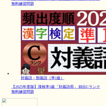
無料練習問題
対義語・類義語（準1級）
【2025年度版】漢検準1級「対義語⑥」 頻出Cランク
無料練習問題