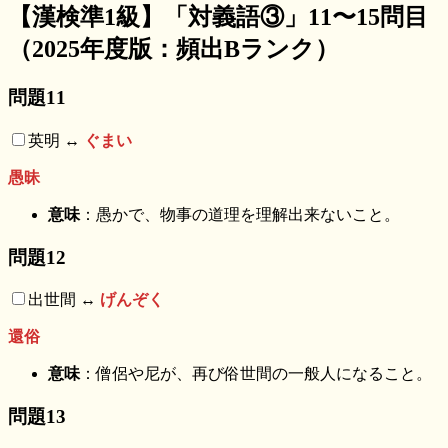
【漢検準1級】「対義語③」11〜15問目
（2025年度版：頻出Bランク）
問題11
英明 ↔︎
ぐまい
愚昧
意味
：愚かで、物事の道理を理解出来ないこと。
問題12
出世間 ↔︎
げんぞく
還俗
意味
：僧侶や尼が、再び俗世間の一般人になること。
問題13