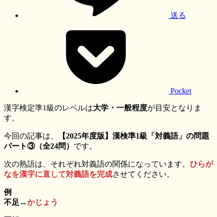
送る
Pocket
漢字検定準1級のレベルは
大学・一般程度
が目安となりま
す。
今回の記事は、
【2025年度版】漢検準1級「対義語」の問題
パート③（全24問）
です。
次の熟語は、それぞれ対義語の関係になっています。
ひらが
なを漢字に直して対義語を完成
させてください。
例
不足↔︎
かじょう