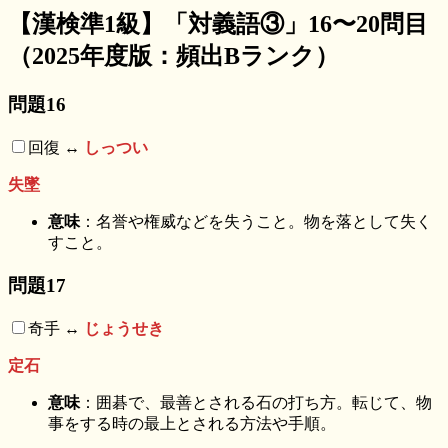
【漢検準1級】「対義語③」16〜20問目
（2025年度版：頻出Bランク）
問題16
回復 ↔︎
しっつい
失墜
意味
：名誉や権威などを失うこと。物を落として失く
すこと。
問題17
奇手 ↔︎
じょうせき
定石
意味
：囲碁で、最善とされる石の打ち方。転じて、物
事をする時の最上とされる方法や手順。