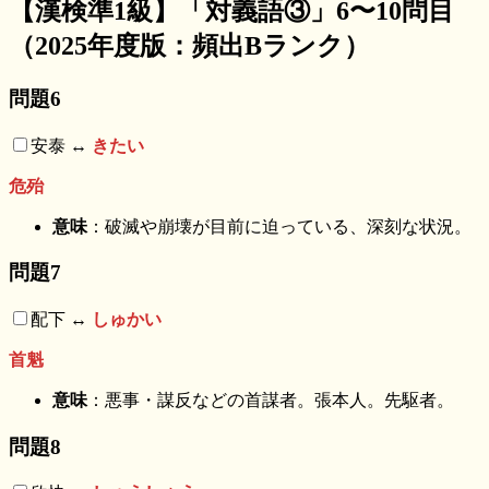
【漢検準1級】「対義語③」6〜10問目
（2025年度版：頻出Bランク）
問題6
安泰 ↔︎
きたい
危殆
意味
：破滅や崩壊が目前に迫っている、深刻な状況。
問題7
配下 ↔︎
しゅかい
首魁
意味
：悪事・謀反などの首謀者。張本人。先駆者。
問題8