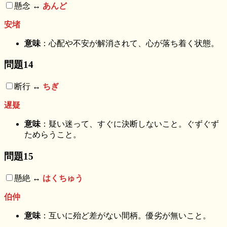
懸念 ↔︎
あんど
安堵
意味
：心配や不安が解消されて、心が落ち着く状態。
問題14
断行 ↔︎
ちぎ
遅疑
意味
：疑い迷って、すぐに決断しないこと。ぐずぐず
ためらうこと。
問題15
懸絶 ↔︎
はくちゅう
伯仲
意味
：互いに殆ど差がない間柄。優劣が無いこと。