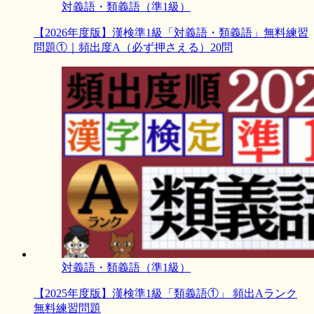
対義語・類義語（準1級）
【2026年度版】漢検準1級「対義語・類義語」無料練習
問題①｜頻出度A（必ず押さえる）20問
対義語・類義語（準1級）
【2025年度版】漢検準1級「類義語①」 頻出Aランク
無料練習問題