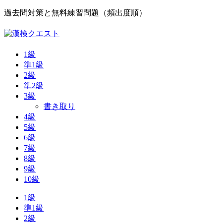
過去問対策と無料練習問題（頻出度順）
1級
準1級
2級
準2級
3級
書き取り
4級
5級
6級
7級
8級
9級
10級
1級
準1級
2級