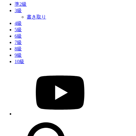
準2級
3級
書き取り
4級
5級
6級
7級
8級
9級
10級