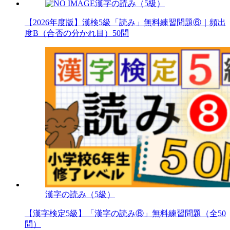
漢字の読み（5級）
【2026年度版】漢検5級「読み」無料練習問題⑥｜頻出
度B（合否の分かれ目）50問
漢字の読み（5級）
【漢字検定5級】「漢字の読み⑧」無料練習問題（全50
問）