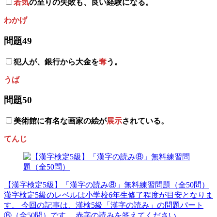
若気
の至りの失敗も、良い経験になる。
わかげ
問題49
犯人が、銀行から大金を
奪
う。
うば
問題50
美術館に有名な画家の絵が
展示
されている。
てんじ
【漢字検定5級】「漢字の読み⑧」無料練習問題（全50問）
漢字検定5級のレベルは小学校6年生修了程度が目安となりま
す。 今回の記事は、漢検5級「漢字の読み」の問題パート
⑧（全50問）です。 赤字の読みを答えてください。…