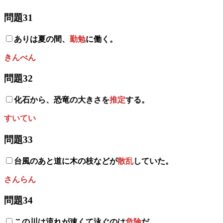
問題31
ありは夏の間、
勤勉
に働く。
きんべん
問題32
化石から、恐竜の大きさを
推定
する。
すいてい
問題33
台風のあと道に木の枝などが
散乱
していた。
さんらん
問題34
この川は流れが速くて泳ぐのは
危険
だ。