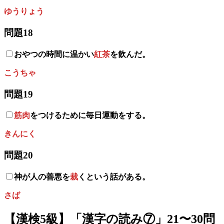
ゆうりょう
問題18
おやつの時間に温かい
紅茶
を飲んだ。
こうちゃ
問題19
筋肉
をつけるために
毎日運動をする。
きんにく
問題20
神が人の善悪を
裁
くという話がある。
さば
【漢検5級】「漢字の読み⑦」21〜30問