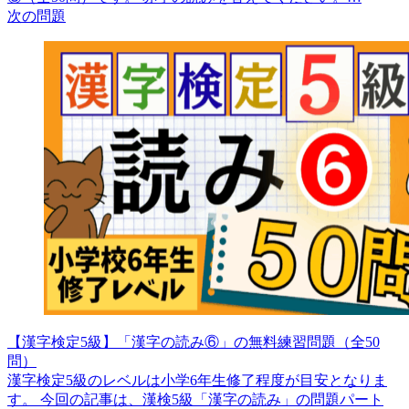
次の問題
【漢字検定5級】「漢字の読み⑥」の無料練習問題（全50
問）
漢字検定5級のレベルは小学6年生修了程度が目安となりま
す。 今回の記事は、漢検5級「漢字の読み」の問題パート