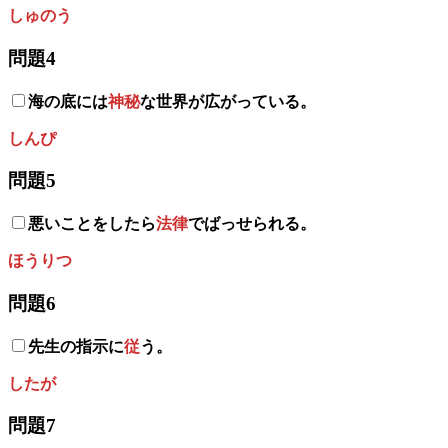
しゅのう
問題4
海の底には
神秘
な世界が広がっている。
しんぴ
問題5
悪いことをしたら
法律
でばっせられる。
ほうりつ
問題6
先生の指示に
従
う。
したが
問題7