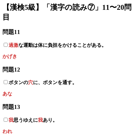
【漢検5級】「漢字の読み⑦」11〜20問
目
問題11
過激
な運動は体に負担をかけることがある。
かげき
問題12
ボタンの
穴
に、ボタンを通す。
あな
問題13
我
思うゆえに
我
あり。
われ