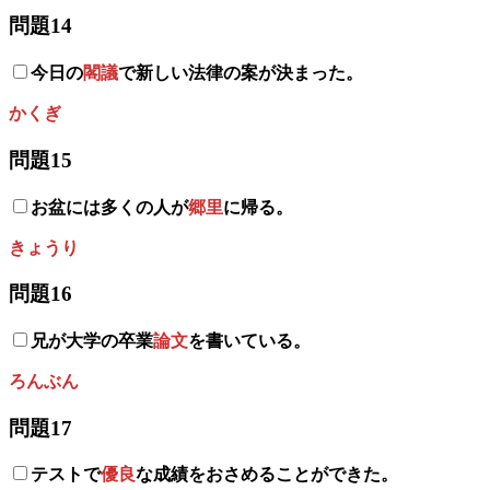
問題14
今日の
閣議
で新しい法律の案が決まった。
かくぎ
問題15
お盆には多くの人が
郷里
に帰る。
きょうり
問題16
兄が大学の卒業
論文
を書いている。
ろんぶん
問題17
テストで
優良
な成績をおさめることができた。