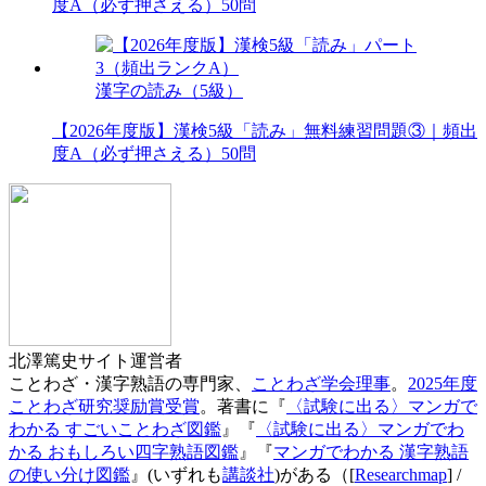
度A（必ず押さえる）50問
漢字の読み（5級）
【2026年度版】漢検5級「読み」無料練習問題③｜頻出
度A（必ず押さえる）50問
北澤篤史
サイト運営者
ことわざ・漢字熟語の専門家、
ことわざ学会理事
。
2025年度
ことわざ研究奨励賞受賞
。著書に『
〈試験に出る〉マンガで
わかる すごいことわざ図鑑
』『
〈試験に出る〉マンガでわ
かる おもしろい四字熟語図鑑
』『
マンガでわかる 漢字熟語
の使い分け図鑑
』(いずれも
講談社
)がある（[
Researchmap
] /