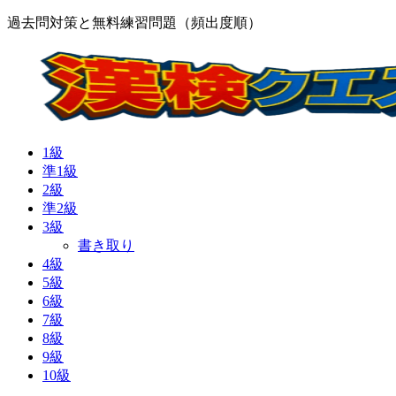
過去問対策と無料練習問題（頻出度順）
1級
準1級
2級
準2級
3級
書き取り
4級
5級
6級
7級
8級
9級
10級