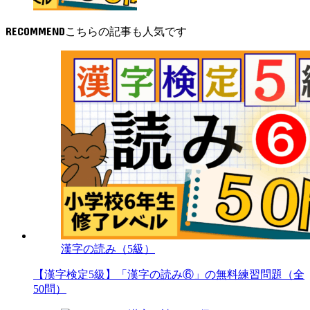
RECOMMEND
漢字の読み（5級）
【漢字検定5級】「漢字の読み⑥」の無料練習問題（全
50問）