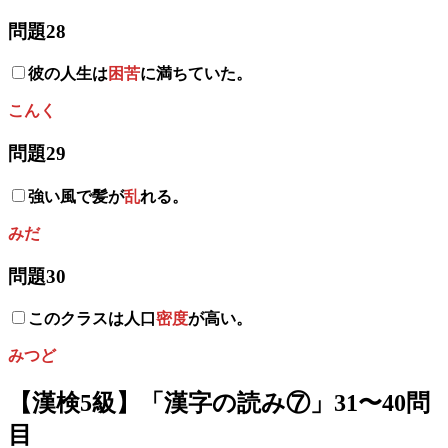
問題28
彼の人生は
困苦
に満ちていた。
こんく
問題29
強い風で髪が
乱
れる。
みだ
問題30
このクラスは人口
密度
が高い。
みつど
【漢検5級】「漢字の読み⑦」31〜40問
目