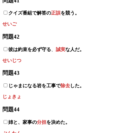
問題41
クイズ番組で解答の
正誤
を競う。
せいご
問題42
彼は約束を必ず守る
、
誠実
な人だ。
せいじつ
問題43
じゃまになる岩を工事で
除去
した。
じょきょ
問題44
姉と、家事の
分担
を決めた。