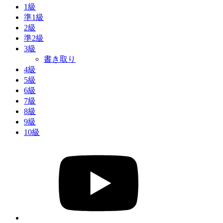
1級
準1級
2級
準2級
3級
書き取り
4級
5級
6級
7級
8級
9級
10級