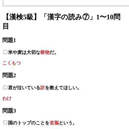
【漢検5級】「漢字の読み⑦」1〜10問
目
問題1
米や麦は大切な
穀物
だ。
こくもつ
問題2
君が泣いている
訳
を教えてほしい。
わけ
問題3
国のトップのことを
首脳
という。