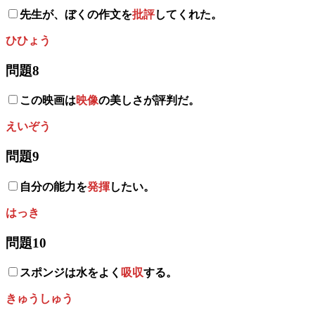
先生が、ぼくの作文を
批評
してくれた。
ひひょう
問題8
この映画は
映像
の美しさが評判だ。
えいぞう
問題9
自分の能力を
発揮
したい。
はっき
問題10
スポンジは水をよく
吸収
する。
きゅうしゅう