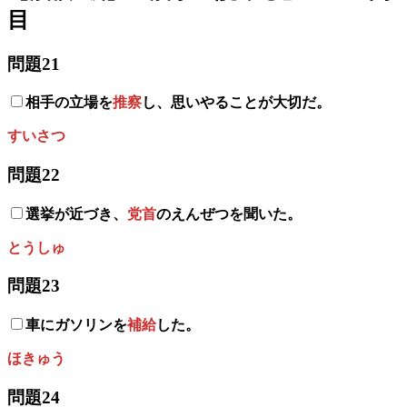
目
問題21
相手の立場を
推察
し、思いやることが大切だ。
すいさつ
問題22
選挙が近づき、
党首
のえんぜつを聞いた。
とうしゅ
問題23
車にガソリンを
補給
した。
ほきゅう
問題24