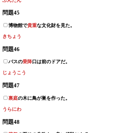
ぶんたん
問題45
博物館で
貴重
な文化財を見た。
きちょう
問題46
バスの
乗降
口は前のドアだ。
じょうこう
問題47
裏庭
の木に鳥が巣を作った。
うらにわ
問題48