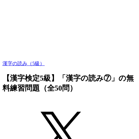
漢字の読み（5級）
【漢字検定5級】「漢字の読み⑦」の無
料練習問題（全50問）