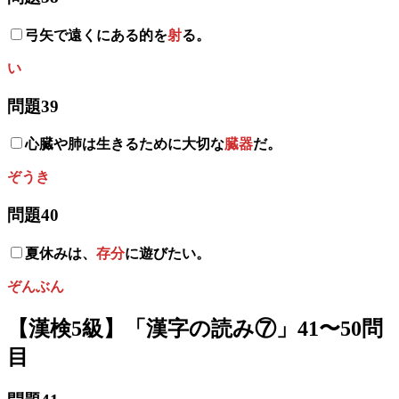
弓矢で遠くにある的を
射
る。
い
問題39
心臓や肺は生きるために大切な
臓器
だ。
ぞうき
問題40
夏休みは、
存分
に遊びたい。
ぞんぶん
【漢検5級】「漢字の読み⑦」41〜50問
目