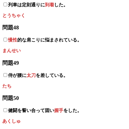
列車は定刻通りに
到着
した。
とうちゃく
問題48
慢性
的な肩こりに悩まされている。
まんせい
問題49
侍が腰に
太刀
を差している。
たち
問題50
健闘を誓い合って固い
握手
をした。
あくしゅ