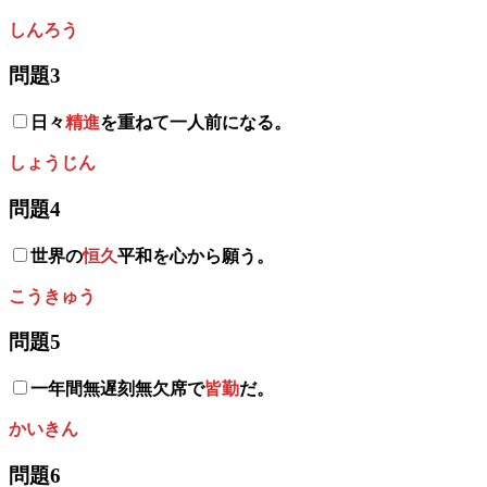
しんろう
問題3
日々
精進
を重ねて一人前になる。
しょうじん
問題4
世界の
恒久
平和を心から願う。
こうきゅう
問題5
一年間無遅刻無欠席で
皆勤
だ。
かいきん
問題6