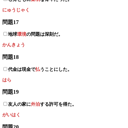
にゅうじゃく
問題17
地球
環境
の問題は深刻だ。
かんきょう
問題18
代金は現金で
払
うことにした。
はら
問題19
友人の家に
外泊
する許可を得た。
がいはく
問題20