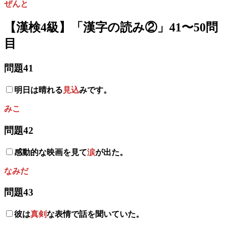
ぜんと
【漢検4級】「漢字の読み
②
」41〜50問
目
問題41
明日は晴れる
見込
みです。
みこ
問題42
感動的な映画を見て
涙
が出た。
なみだ
問題43
彼は
真剣
な表情で話を聞いていた。