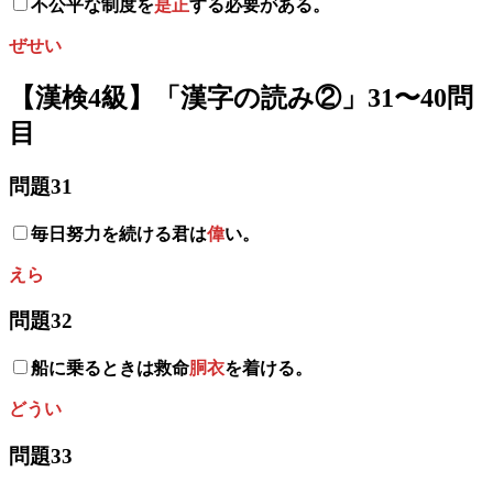
不公平な制度を
是正
する必要がある。
ぜせい
【漢検4級】「漢字の読み
②
」31〜40問
目
問題31
毎日努力を続ける君は
偉
い。
えら
問題32
船に乗るときは救命
胴衣
を着ける。
どうい
問題33