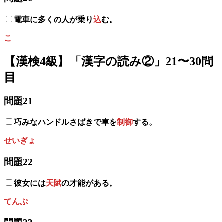
電車に多くの人が乗り
込
む。
こ
【漢検4級】「漢字の読み
②
」21〜30問
目
問題21
巧みなハンドルさばきで車を
制御
する。
せいぎょ
問題22
彼女には
天賦
の才能がある。
てんぷ