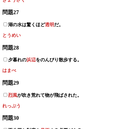
問題27
湖の水は驚くほど
透明
だ。
とうめい
問題28
夕暮れの
浜辺
をのんびり散歩する。
はまべ
問題29
烈風
が吹き荒れて物が飛ばされた。
れっぷう
問題30