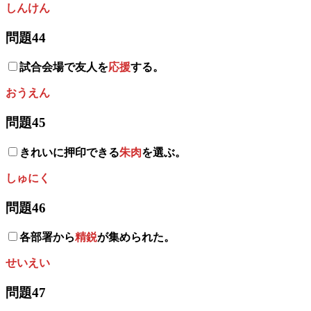
しんけん
問題44
試合会場で友人を
応援
する。
おうえん
問題45
きれいに押印できる
朱肉
を選ぶ。
しゅにく
問題46
各部署から
精鋭
が集められた。
せいえい
問題47