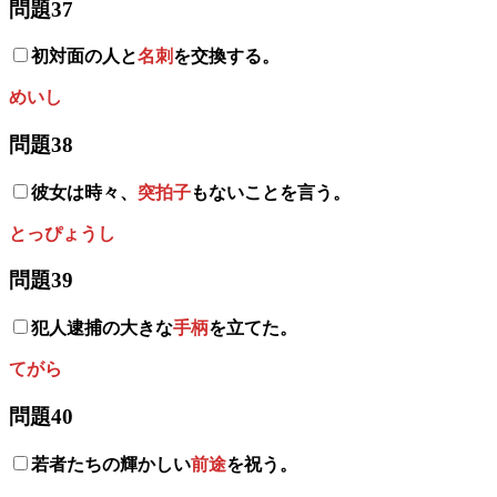
問題37
初対面の人と
名刺
を交換する。
めいし
問題38
彼女は時々、
突拍子
もないことを言う。
とっぴょうし
問題39
犯人逮捕の大きな
手柄
を立てた。
てがら
問題40
若者たちの輝かしい
前途
を祝う。