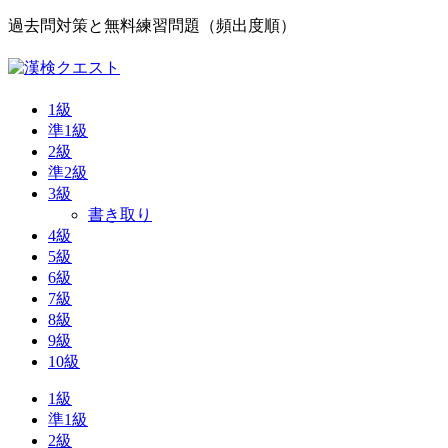
過去問対策と無料練習問題（頻出度順）
1級
準1級
2級
準2級
3級
書き取り
4級
5級
6級
7級
8級
9級
10級
1級
準1級
2級