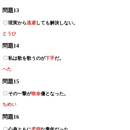
問題13
現実から
逃避
しても解決しない。
とうひ
問題14
私は歌を歌うのが
下手
だ。
へた
問題15
その一撃が
致命
傷となった。
ちめい
問題16
心身ともに
柔弱
な青年だった。