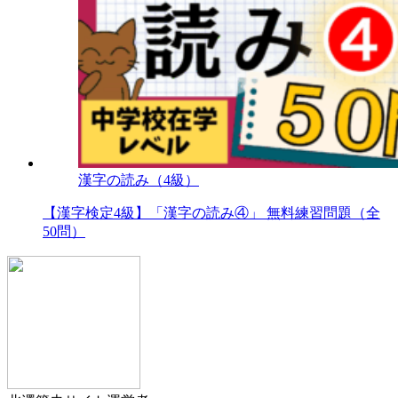
漢字の読み（4級）
【漢字検定4級】「漢字の読み④」 無料練習問題（全
50問）