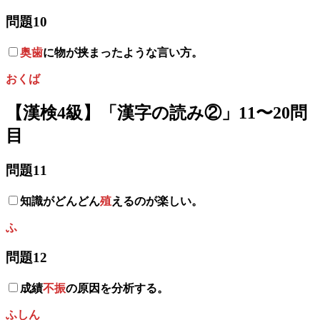
問題10
奥歯
に物が挟まったような言い方。
おくば
【漢検4級】「漢字の読み
②
」11〜20問
目
問題11
知識がどんどん
殖
えるのが楽しい。
ふ
問題12
成績
不振
の原因を分析する。
ふしん