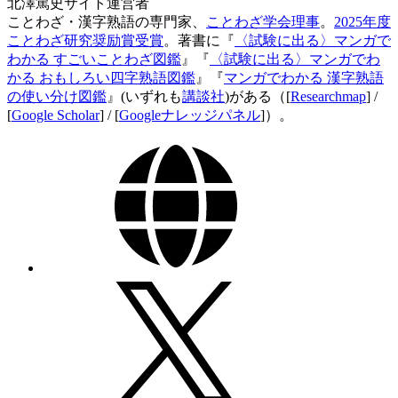
北澤篤史
サイト運営者
ことわざ・漢字熟語の専門家、
ことわざ学会理事
。
2025年度
ことわざ研究奨励賞受賞
。著書に『
〈試験に出る〉マンガで
わかる すごいことわざ図鑑
』『
〈試験に出る〉マンガでわ
かる おもしろい四字熟語図鑑
』『
マンガでわかる 漢字熟語
の使い分け図鑑
』(いずれも
講談社
)がある（[
Researchmap
] /
[
Google Scholar
] / [
Googleナレッジパネル
]）。