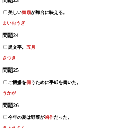
問題23
美しい
舞扇
が舞台に映える。
まいおうぎ
問題24
黒文字。
五月
さつき
問題25
ご機嫌を
伺
うために手紙を書いた。
うかが
問題26
今年の夏は野菜が
凶作
だった。
きょうさく