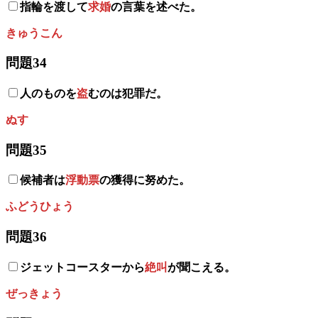
指輪を渡して
求婚
の言葉を述べた。
きゅうこん
問題34
人のものを
盗
むのは犯罪だ。
ぬす
問題35
候補者は
浮動票
の獲得に努めた。
ふどうひょう
問題36
ジェットコースターから
絶叫
が聞こえる。
ぜっきょう