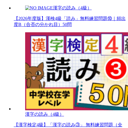
漢字の読み（4級）
【2026年度版】漢検4級「読み」無料練習問題⑩｜頻出
度B（合否の分かれ目）50問
漢字の読み（4級）
【漢字検定4級】「漢字の読み③」 無料練習問題（全