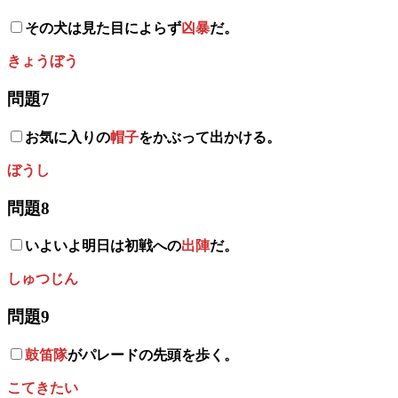
その犬は見た目によらず
凶暴
だ。
きょうぼう
問題7
お気に入りの
帽子
をかぶって出かける。
ぼうし
問題8
いよいよ明日は初戦への
出陣
だ。
しゅつじん
問題9
鼓笛隊
がパレードの先頭を歩く。
こてきたい