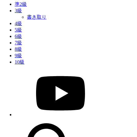
準2級
3級
書き取り
4級
5級
6級
7級
8級
9級
10級