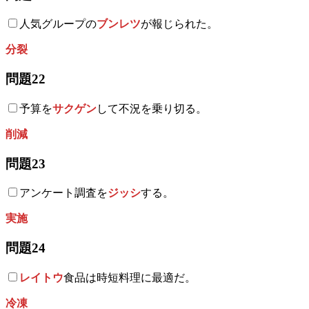
人気グループの
ブンレツ
が報じられた。
分裂
問題22
予算を
サクゲン
して不況を乗り切る。
削減
問題23
アンケート調査を
ジッシ
する。
実施
問題24
レイトウ
食品は時短料理に最適だ。
冷凍