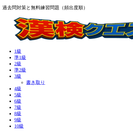
過去問対策と無料練習問題（頻出度順）
1級
準1級
2級
準2級
3級
書き取り
4級
5級
6級
7級
8級
9級
10級