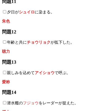
問題11
夕日が
シュイロ
に染まる。
朱色
問題12
年齢と共に
チョウリョク
が低下した。
聴力
問題13
親しみを込めて
アイショウ
で呼ぶ。
愛称
問題14
潜水艦の
フジョウ
をレーダーが捉えた。