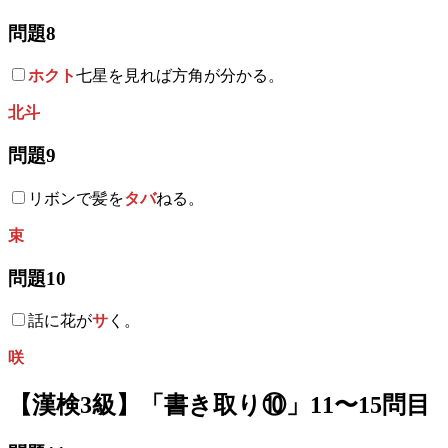
問題8
ホクト
七星を見れば方角が分かる。
北斗
問題9
リボンで髪を
タバ
ねる。
束
問題10
話に花が
サ
く。
咲
【漢検3級】「書き取り⑩」11〜15問目