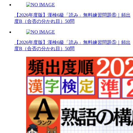
【2026年度版】漢検6級「読み」無料練習問題⑥｜頻出
度B（合否の分かれ目）50問
【2026年度版】漢検6級「読み」無料練習問題⑤｜頻出
度B（合否の分かれ目）50問