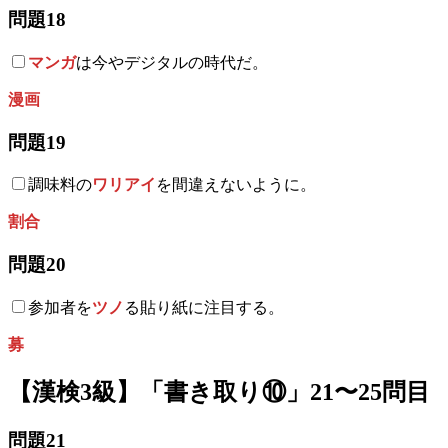
問題18
マンガ
は今やデジタルの時代だ。
漫画
問題19
調味料の
ワリアイ
を間違えないように。
割合
問題20
参加者を
ツノ
る貼り紙に注目する。
募
【漢検3級】「書き取り⑩」21〜25問目
問題21