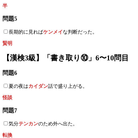
半
問題5
長期的に見れば
ケンメイ
な判断だった。
賢明
【漢検3級】「書き取り⑩」6〜10問目
問題6
夏の夜は
カイダン
話で盛り上がる。
怪談
問題7
気分
テンカン
のため外へ出た。
転換