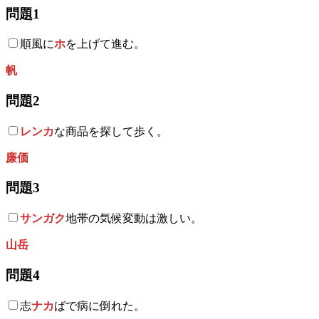
問題1
順風に
ホ
を上げて進む。
帆
問題2
レンカ
な商品を探して歩く。
廉価
問題3
サンガク
地帯の気候変動は激しい。
山岳
問題4
志
ナカ
ばで病に倒れた。