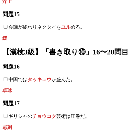
浮上
問題15
会議が終わりネクタイを
ユル
める。
緩
【漢検3級】「書き取り⑩」16〜20問目
問題16
中国では
タッキュウ
が盛んだ。
卓球
問題17
ギリシャの
チョウコク
芸術は圧巻だ。
彫刻