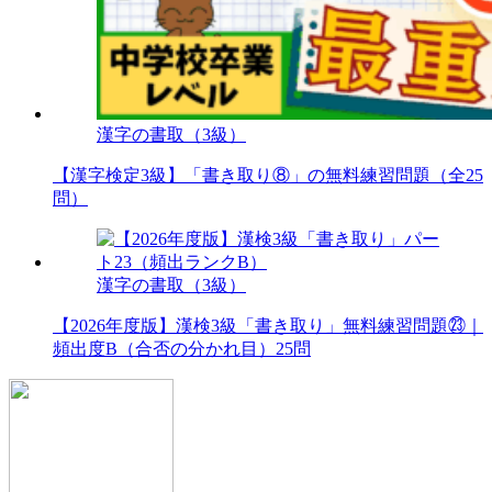
漢字の書取（3級）
【漢字検定3級】「書き取り⑧」の無料練習問題（全25
問）
漢字の書取（3級）
【2026年度版】漢検3級「書き取り」無料練習問題㉓｜
頻出度B（合否の分かれ目）25問