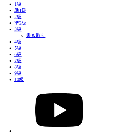
1級
準1級
2級
準2級
3級
書き取り
4級
5級
6級
7級
8級
9級
10級