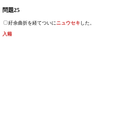
問題25
紆余曲折を経てついに
ニュウセキ
した。
入籍