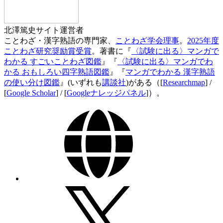
北澤篤史
サイト運営者
ことわざ・漢字熟語の専門家、
ことわざ学会理事
。
2025年度
ことわざ研究奨励賞受賞
。著書に『
〈試験に出る〉マンガで
わかる すごいことわざ図鑑
』『
〈試験に出る〉マンガでわ
かる おもしろい四字熟語図鑑
』『
マンガでわかる 漢字熟語
の使い分け図鑑
』(いずれも
講談社
)がある（[
Researchmap
] /
[
Google Scholar
] / [
Googleナレッジパネル
]）。