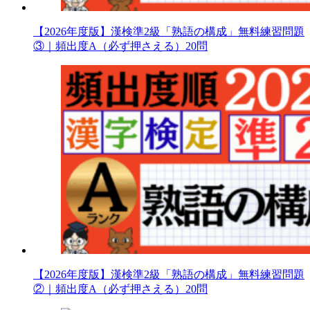
【2026年度版】漢検準2級「熟語の構成」無料練習問題
③｜頻出度A（必ず押さえる）20問
【2026年度版】漢検準2級「熟語の構成」無料練習問題
②｜頻出度A（必ず押さえる）20問