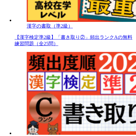
漢字の書取（準2級）
【漢字検定準2級】「書き取り②」頻出ランクAの無料
練習問題（全25問）