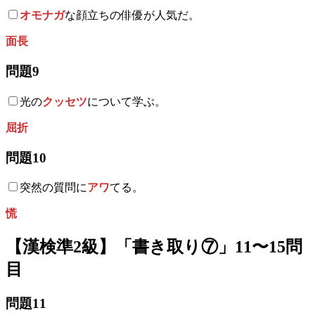
オモナガ
な顔立ちの俳優が人気だ。
面長
問題9
光の
クッセツ
について学ぶ。
屈折
問題10
突然の質問に
アワ
てる。
慌
【漢検準2級】「書き取り⑦」11〜15問
目
問題11