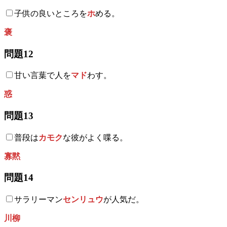
子供の良いところを
ホ
める。
褒
問題12
甘い言葉で人を
マド
わす。
惑
問題13
普段は
カモク
な彼がよく喋る。
寡黙
問題14
サラリーマン
センリュウ
が人気だ。
川柳