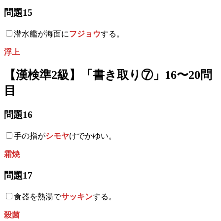
問題15
潜水艦が海面に
フジョウ
する。
浮上
【漢検準2級】「書き取り⑦」16〜20問
目
問題16
手の指が
シモヤ
けでかゆい。
霜焼
問題17
食器を熱湯で
サッキン
する。
殺菌