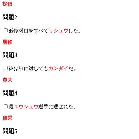
探偵
問題2
必修科目をすべて
リシュウ
した。
履修
問題3
彼は誰に対しても
カンダイ
だ。
寛大
問題4
最
ユウシュウ
選手に選ばれた。
優秀
問題5