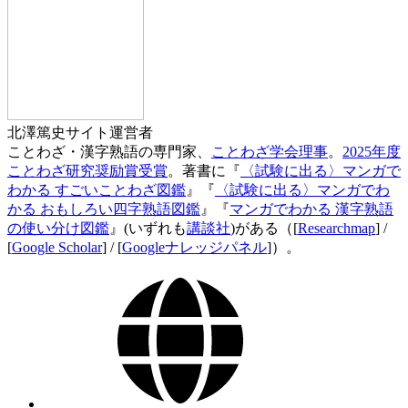
北澤篤史
サイト運営者
ことわざ・漢字熟語の専門家、
ことわざ学会理事
。
2025年度
ことわざ研究奨励賞受賞
。著書に『
〈試験に出る〉マンガで
わかる すごいことわざ図鑑
』『
〈試験に出る〉マンガでわ
かる おもしろい四字熟語図鑑
』『
マンガでわかる 漢字熟語
の使い分け図鑑
』(いずれも
講談社
)がある（[
Researchmap
] /
[
Google Scholar
] / [
Googleナレッジパネル
]）。