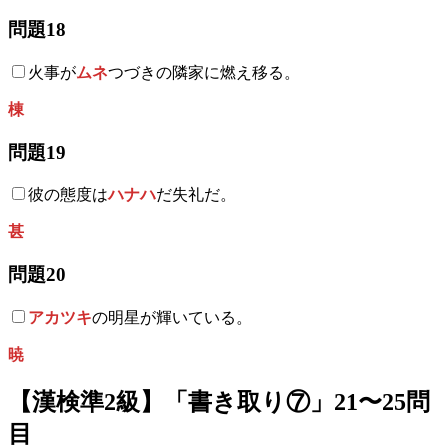
問題18
火事が
ムネ
つづきの隣家に燃え移る。
棟
問題19
彼の態度は
ハナハ
だ失礼だ。
甚
問題20
アカツキ
の明星が輝いている。
暁
【漢検準2級】「書き取り⑦」21〜25問
目