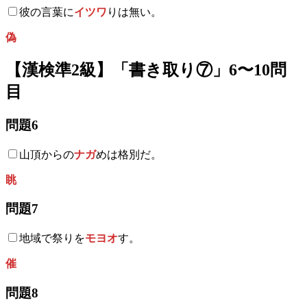
彼の言葉に
イツワ
りは無い。
偽
【漢検準2級】「書き取り⑦」6〜10問
目
問題6
山頂からの
ナガ
めは格別だ。
眺
問題7
地域で祭りを
モヨオ
す。
催
問題8