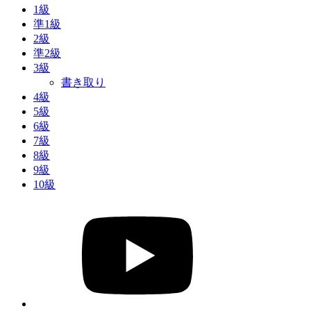
1級
準1級
2級
準2級
3級
書き取り
4級
5級
6級
7級
8級
9級
10級