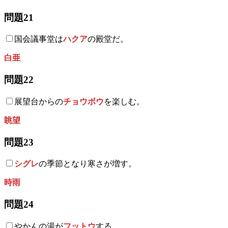
問題21
国会議事堂は
ハクア
の殿堂だ。
白亜
問題22
展望台からの
チョウボウ
を楽しむ。
眺望
問題23
シグレ
の季節となり寒さが増す。
時雨
問題24
やかんの湯が
フットウ
する。