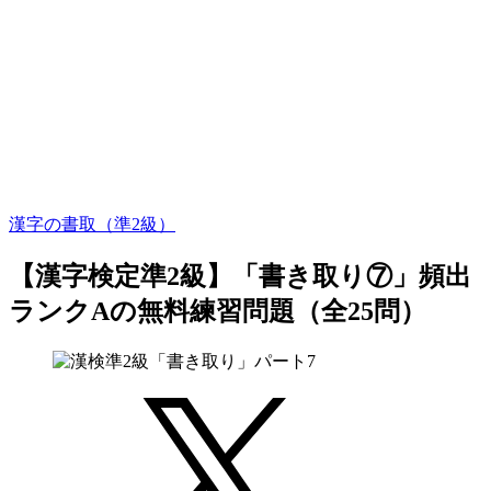
漢字の書取（準2級）
【漢字検定準2級】「書き取り⑦」頻出
ランクAの無料練習問題（全25問）