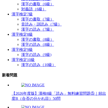
漢字の書取（6級）
対義語（6級）
漢字検定7級
漢字の書取（7級）
音読み・訓読み（7級）
漢字の読み（7級）
漢字検定8級
漢字の書取（8級）
漢字の読み（8級）
漢字検定9級
漢字の読み（9級)
漢字検定10級
漢字の読み（10級）
新着問題
【2026年度版】漢検8級「読み」無料練習問題⑤｜頻出
度B（合否の分かれ目）50問