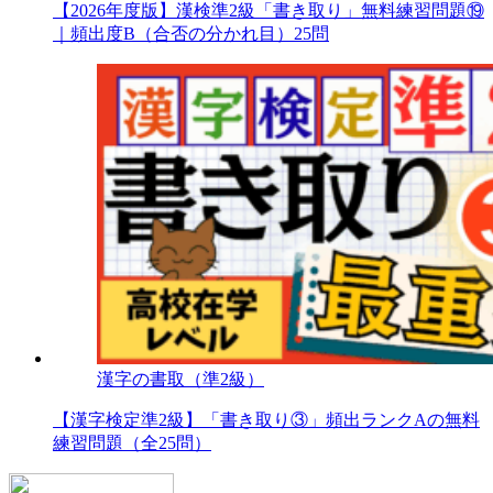
【2026年度版】漢検準2級「書き取り」無料練習問題⑲
｜頻出度B（合否の分かれ目）25問
漢字の書取（準2級）
【漢字検定準2級】「書き取り③」頻出ランクAの無料
練習問題（全25問）