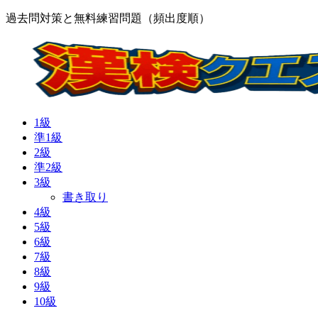
過去問対策と無料練習問題（頻出度順）
1級
準1級
2級
準2級
3級
書き取り
4級
5級
6級
7級
8級
9級
10級