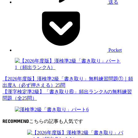
送る
Pocket
【2026年度版】漢検準2級「書き取り」無料練習問題①｜頻
出度A（必ず押さえる）25問
【漢字検定準2級】「書き取り⑥」頻出ランクAの無料練習
問題（全25問）
RECOMMEND