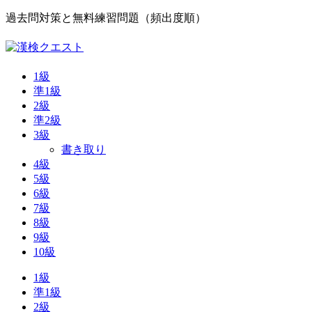
過去問対策と無料練習問題（頻出度順）
1級
準1級
2級
準2級
3級
書き取り
4級
5級
6級
7級
8級
9級
10級
1級
準1級
2級