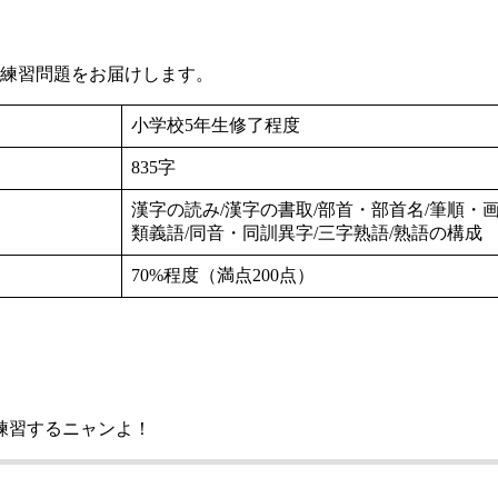
の練習問題をお届けします。
小学校5年生修了程度
835字
漢字の読み/漢字の書取/部首・部首名/筆順・画
類義語/同音・同訓異字/三字熟語/熟語の構成
70%程度（満点200点）
練習するニャンよ！