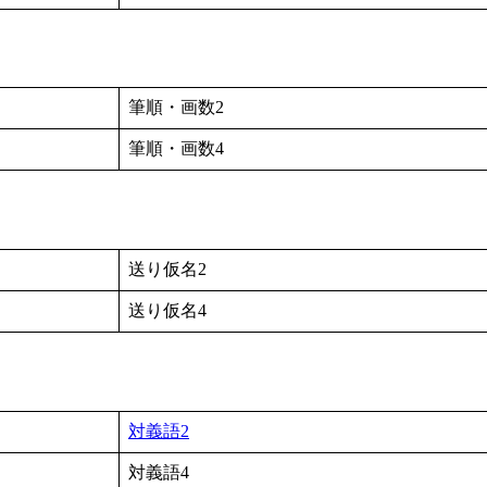
筆順・画数2
筆順・画数4
送り仮名2
送り仮名4
対義語2
対義語4