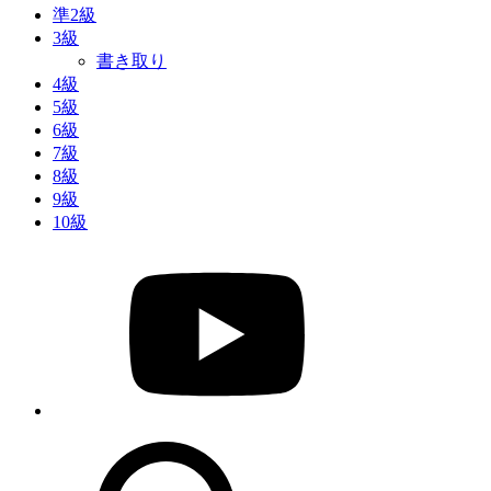
準2級
3級
書き取り
4級
5級
6級
7級
8級
9級
10級